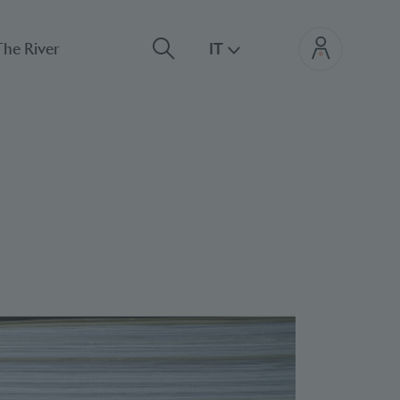
The River
IT