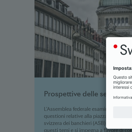
Prospettive delle sessioni
L'Assemblea federale esamina regolar
questioni relative alla piazza finanziari
svizzera dei banchieri (ASB) assume un
questi temi e si impegna a favore di co