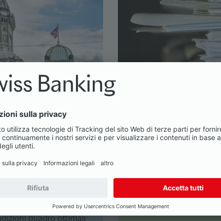
Procedure di co
mente numerose
Prese di posizione e ris
a. L'Associazione
banchieri (ASB) nell'am
a posizione chiara su
ndizioni quadro ottimali