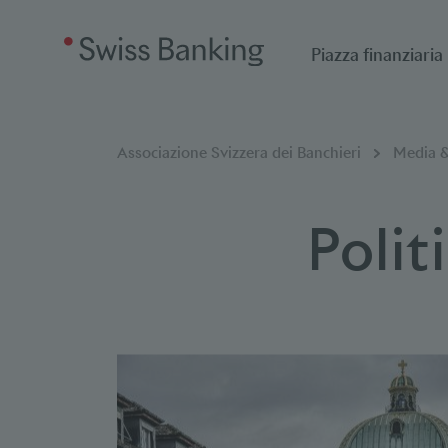
Piazza finanziaria
Breadcrumb
Sei qui:
Associazione Svizzera dei Banchieri
Media &
Polit