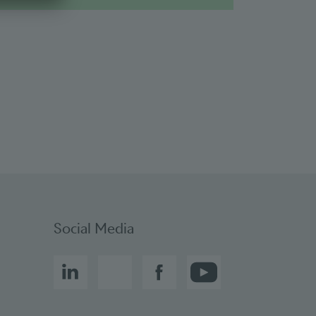
Social bookmarks
Social Media