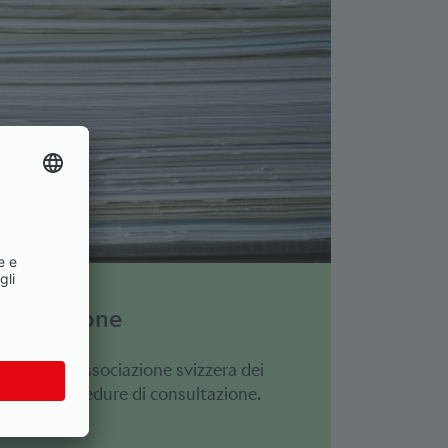
nsultazione
poste dell'Associazione svizzera dei
bito di procedure di consultazione.