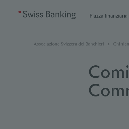
Piazza finanziaria
Breadcrumb
Sei qui:
Associazione Svizzera dei Banchieri
Chi sia
Comit
Comm