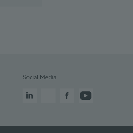
Social bookmarks
Social Media