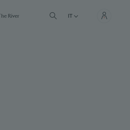
The River
IT