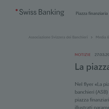
Piazza finanziaria
Breadcrumb
Sei qui:
Associazione Svizzera dei Banchieri
Media &
NOTIZIE
27.03.2
La piazza
Nel flyer «La pi
banchieri (ASB)
piazza finanzia
illustrati param