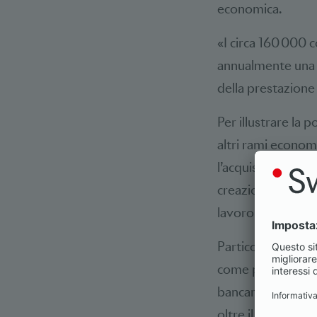
economica.
«I circa 160 000 
annualmente una cr
della prestazion
Per illustrare la 
altri rami economic
l’acquisto di pre
creazione di valore
lavoro a tempo p
Particolarmente d
come puntualizza H
bancarie, il settor
oltre il 5% del ge