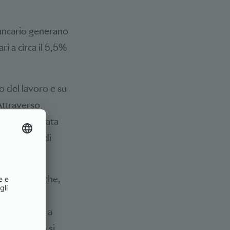
bancario generano
ri a circa il 5,5%
to del lavoro e su
«Attraverso
nche un’elevata
0 000 posti di
anze pubbliche,
 prestazioni
statali, pari a
muni. A ciò si