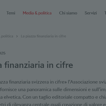
Temi
Media & politica
Chi siamo
Servizi
 politica
La piazza finanziaria in cifre
025
 finanziaria in cifre
azza finanziaria svizzera in cifre» l’Associazione sv
 fornisce una panoramica sulle dimensioni e sull’i
ria elvetica. Con un taglio editoriale compatto e c
etri di rilevanza centrale quali creazione di valore