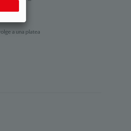
 al mercato
volge a una platea