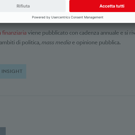
to di entità analoga proveniente dalle imposte relative
a finanziaria
viene pubblicato con cadenza annuale e si ri
ambiti di politica,
mass media
e opinione pubblica.
INSIGHT