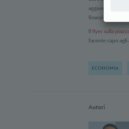
aggiunge un impor
finanziario».
Il
flyer sulla piazz
facente capo agli 
ECONOMIA
Autori