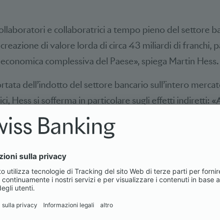
collaboratori e collaboratrici a tempo pieno del settore 
eazione di valore lorda di circa 43 miliardi di franchi, pa
e economica complessiva del Paese», spiega Martin Hess.
portata dell’indotto del settore bancario sull’intero merca
i, Hess si sofferma in particolare sugli effetti indiretti: 
stazioni intermedie le banche generano indirettamente a
 in altri settori, che a sua volta si traduce in ulteriori 17
ieno».
egno di nota è il contributo del settore bancario alle fin
ess: «Con la sua attività a tutto tondo in relazione alle
e contribuisce per circa 8,5 miliardi di franchi alle entrate 
ttito fiscale complessivo di Confederazione, Cantoni e Co