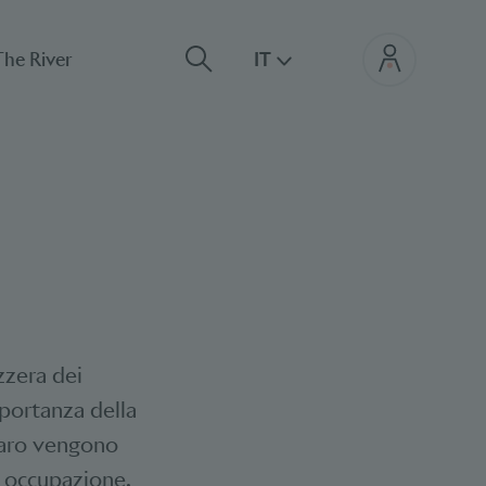
The River
IT
izzera dei
mportanza della
hiaro vengono
 e occupazione.