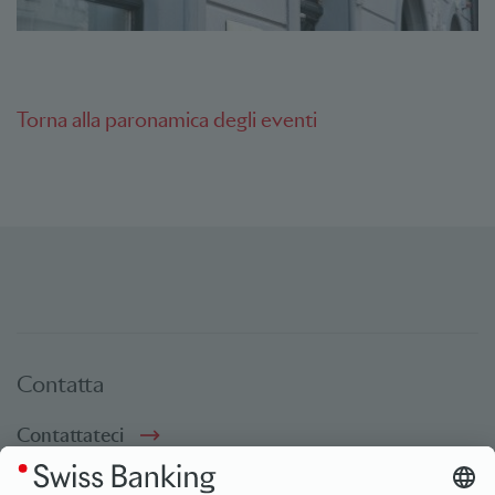
Torna alla paronamica degli eventi
Contatta
Contattateci