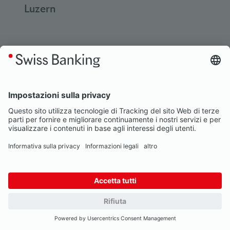
Luzern
M
Maerki Baumann & Co. AG
| 8002
Zurigo
Mercantil Bank (Schweiz) AG
| 8004
Zurigo
MG Finance SA
| 1009 Pully
Migros Bank AG
| 8021 Zurigo
Mirabaud & Cie SA
| 1204 Genève