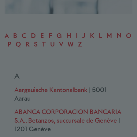
A
B
C
D
E
F
G
H
I
J
K
L
M
N
O
P
Q
R
S
T
U
V
W
Z
A
Aargauische Kantonalbank
| 5001
Aarau
ABANCA CORPORACION BANCARIA
S.A., Betanzos, succursale de Genève
|
1201 Genève