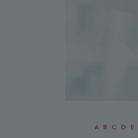
A
B
C
D
E