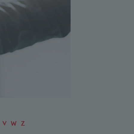
V
W
Z