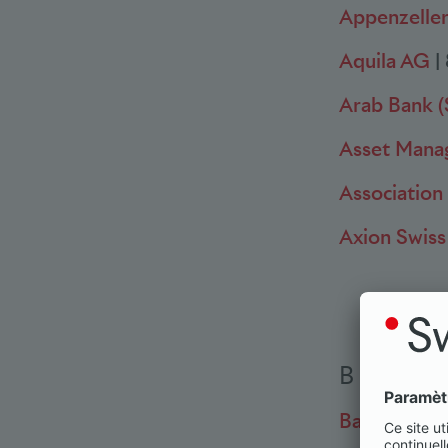
Appenzelle
Aquila AG
|
Arab Bank (
Asset Manag
Association
Axion Swiss
B
Baloise Ba