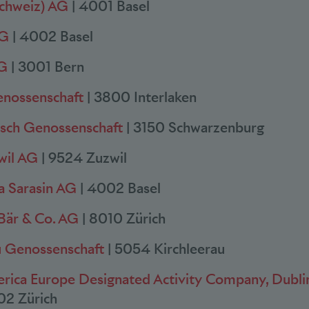
chweiz) AG
| 4001 Basel
AG
| 4002 Basel
AG
| 3001 Bern
enossenschaft
| 3800 Interlaken
sch Genossenschaft
| 3150 Schwarzenburg
wil AG
| 9524 Zuzwil
ra Sarasin AG
| 4002 Basel
 Bär & Co. AG
| 8010 Zürich
u Genossenschaft
| 5054 Kirchleerau
rica Europe Designated Activity Company, Dubli
02 Zürich