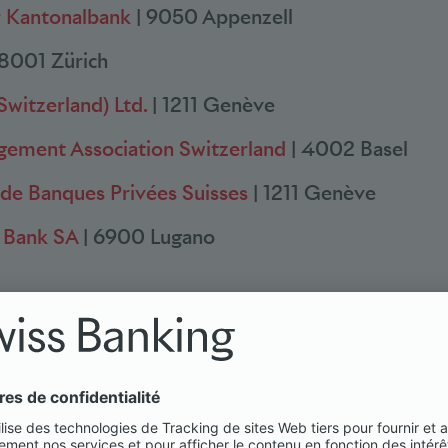
r Kantonalbank
| 9050 Appenzell
 8001 Zürich
Switzerland) Ltd.
| 1211 Genève
ement Association Switzerland
| 4002 Basel
 de Banques Privées Suisses
| 1211 Genève
 Bank SA
| 6900 Lugano
nk AG
| 4500 Solothurn