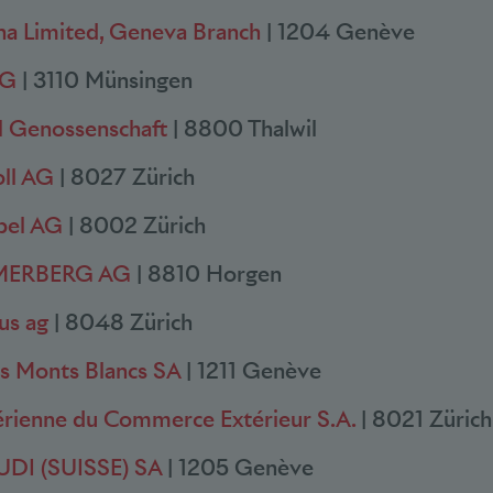
na Limited, Geneva Branch
| 1204 Genève
AG
| 3110 Münsingen
l Genossenschaft
| 8800 Thalwil
ll AG
| 8027 Zürich
bel AG
| 8002 Zürich
MERBERG AG
| 8810 Horgen
us ag
| 8048 Zürich
s Monts Blancs SA
| 1211 Genève
érienne du
Commerce Extérieur S.A.
| 8021 Zürich
DI (SUISSE) SA
| 1205 Genève