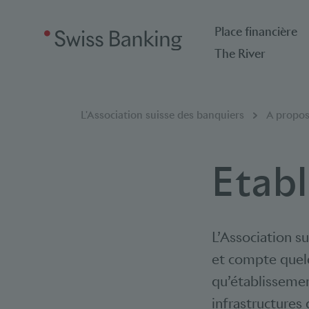
Place financière
The River
Breadcrumb
Vous êtes ici:
L'Association suisse des banquiers
A propos
Etab
L’Association su
et compte quelq
qu’établissemen
infrastructures