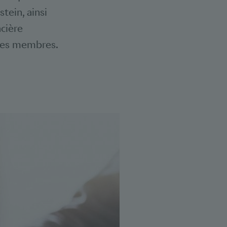
tein, ainsi
ncière
 ses membres.