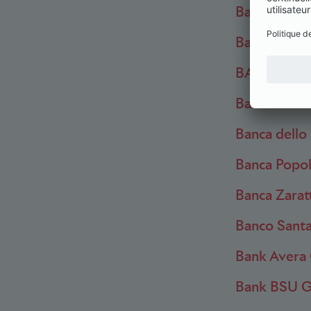
Banca Aletti
Banca Credi
BANCA DEL
Banca del 
Banca dello
Banca Popol
Banca Zaratt
Banco Santa
Bank Avera
Bank BSU G