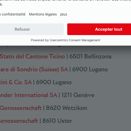
 & C. (Suisse) SA
| 6900 Lugano
nvest SA
| 6902 Lugano
 CERESIO SA
| 6901 Lugano
Sempione SA
| 6900 Lugano
 Stato del Cantone Ticino
| 6501 Bellinzona
are di Sondrio (Suisse) SA
| 6900 Lugano
ini & Co. SA
| 6900 Lugano
nder International SA
| 1211 Genève
 Genossenschaft
| 8620 Wetzikon
enossenschaft
| 8610 Uster