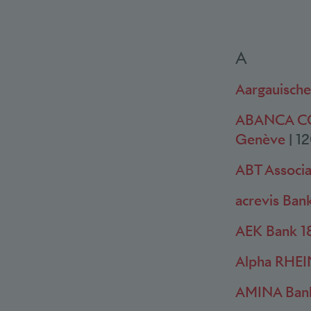
A
Aargauisch
ABANCA COR
Genève
|
12
ABT Associa
acrevis Ban
AEK Bank 1
Alpha RHEI
AMINA Ban