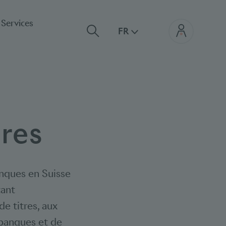
Services
FR
res
anques en Suisse
tant
e titres, aux
 banques et de