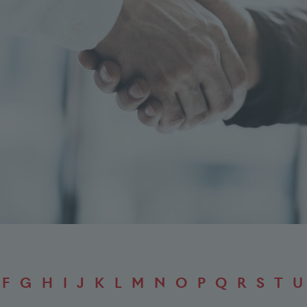
F
G
H
I
J
K
L
M
N
O
P
Q
R
S
T
U