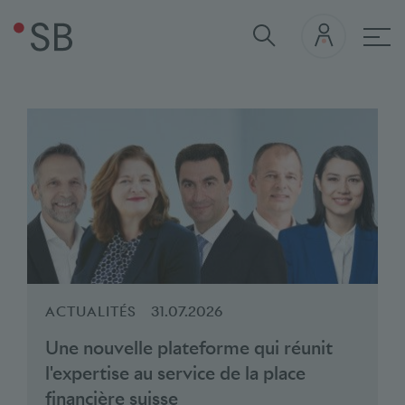
Thèmes actuels
Session d’été 2026
Contact m
navi
Stablecoin
Le financement de la nature en
Baromètre bancaire 2025
Moniteur bancaire 2025
La prise de position
Suisse
Le rôle des banques dans la
transition climatique
ACTUALITÉS
31.07.2026
Une nouvelle plateforme qui réunit
l'expertise au service de la place
financière suisse