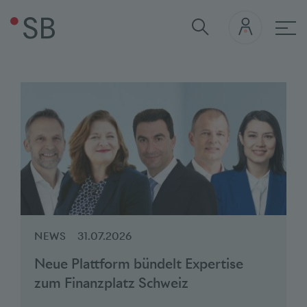
Quick Links
Sommersession 2026
Medienkont
Hau
Stablecoin
Naturtransition in der Schweiz
Bankenbarometer
Bankenmonitor 2025
POSITIONSPAPIER DER
SBVG
Die Rolle der Banken bei der
Klimatransition
NEWS
31.07.2026
Neue Plattform bündelt Expertise
zum Finanzplatz Schweiz