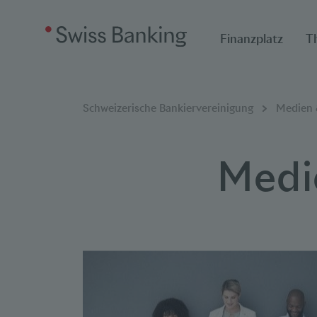
Finanzplatz
T
Breadcrumbnavigat
Sie befinden sich hier:
Schweizerische Bankiervereinigung
Medien &
Medi