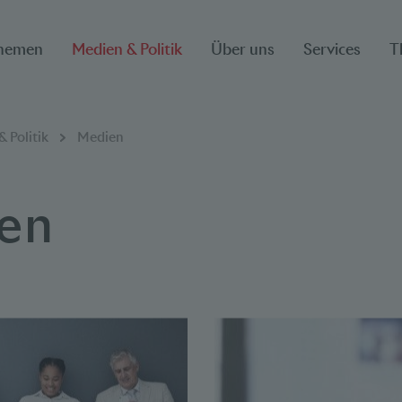
hemen
Medien & Politik
Über uns
Services
T
ion
 Politik
Medien
en