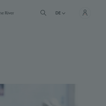
he River
DE