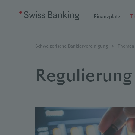
Finanzplatz
T
Breadcrumbnavigat
Sie befinden sich hier:
Schweizerische Bankiervereinigung
Themen
Regulierung