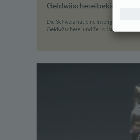
Geldwäschereibekämpfun
Die Schweiz hat eine strenge Regulier
Geldwäscherei und Terrorismusfinanzier