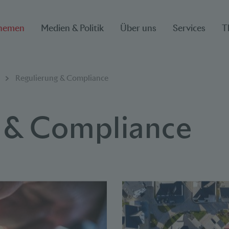
hemen
Medien & Politik
Über uns
Services
T
ion
Regulierung & Compliance
 & Compliance