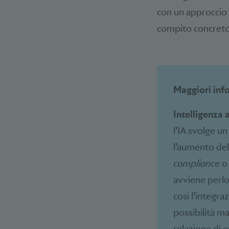
con un approccio 
compito concreto
Maggiori info
Intelligenza a
l’IA svolge u
l’aumento del
compliance
o 
avviene perlop
così l’integra
possibilità ma
relazione di e