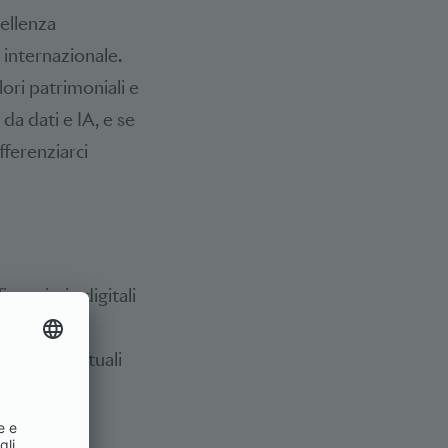
cellenza
o internazionale.
ori patrimoniali e
da dati e IA, e se
fferenziarci
nanziarie digitali
 fatture con
i debito virtuali
 sono oggi