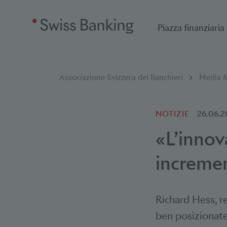
Piazza finanziaria
Breadcrumb
Sei qui:
Associazione Svizzera dei Banchieri
Media &
NOTIZIE
26.06.2
«L’innov
incremen
Richard Hess, r
ben posizionate 