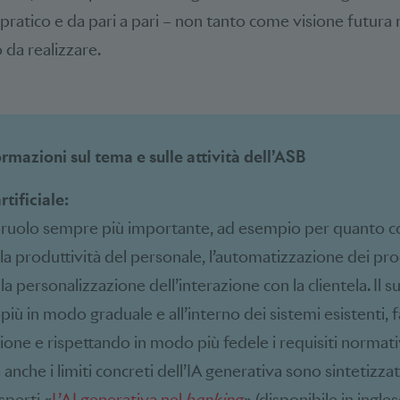
pratico e da pari a pari – non tanto come visione futur
 da realizzare.
rmazioni sul tema e sulle attività dell’ASB
rtificiale:
n ruolo sempre più importante, ad esempio per quanto 
la produttività del personale, l’automatizzazione dei pro
la personalizzazione dell’interazione con la clientela. Il 
iù in modo graduale e all’interno dei sistemi esistenti, f
zione e rispettando in modo più fedele i requisiti normativ
 anche i limiti concreti dell’IA generativa sono sintetizzat
sperti «
L’AI generativa nel
banking
» (disponibile in ingle