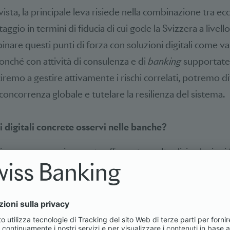
ista, la principale leva risiede nella combinazione tra ec
aggio in termini di fiducia di cui gode la Svizzera a livell
are questi punti di forza con soluzioni digitali come val
onché con attività di consulenza e di
banking
supportate 
remo a gestire attivamente i rischi correlati, potremo di
oncorrenza globale e tutelare la resilienza del sistema.
 digitali concrete osservi nelle banche?
si sono progressivamente affermate molteplici soluzioni fi
la nostra quotidianità: pagare con TWINT, scansionare le
e direttamente via eBill, utilizzare le carte di credito e d
et mobili o investire in soluzioni digitali per il pilastro 3a
to normali per moltissimi clienti.