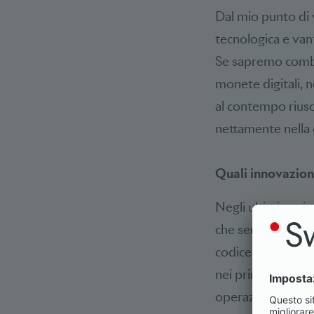
Dal mio punto di v
tecnologica e vant
Se sapremo combin
monete digitali, n
al contempo riusci
nettamente nella c
Quali innovazioni
Negli ultimi anni 
che semplificano 
codice QR o pagarl
nei principali wall
operazioni del tut