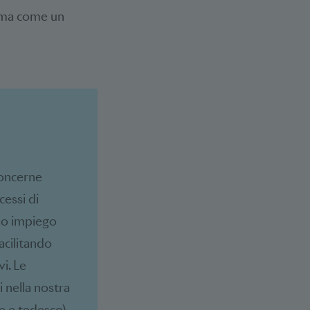
a ma come un
concerne
cessi di
suo impiego
acilitando
i. Le
i nella nostra
se e tedesco).