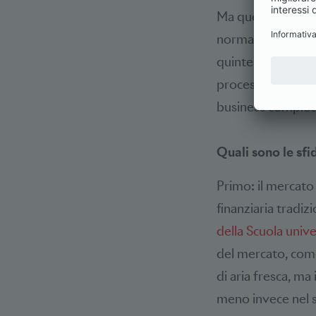
Ma questo è solo 
norma in modo inc
quinte, senza che 
processi esistenti
business complet
Quali sono le sf
Primo: il mercato
finanziaria tradiz
della Scuola unive
del mercato, come
di aria fresca, ma 
meno invece nel s