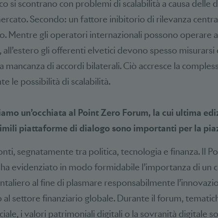
 si scontrano con problemi di scalabilità a causa delle d
rcato. Secondo: un fattore inibitorio di rilevanza centra
to. Mentre gli operatori internazionali possono operare
all’estero gli offerenti elvetici devono spesso misurarsi
a mancanza di accordi bilaterali. Ciò accresce la comples
e le possibilità di scalabilità.
amo un’occhiata al Point Zero Forum, la cui ultima ediz
mili piattaforme di dialogo sono importanti per la pia
nti, segnatamente tra politica, tecnologia e finanza. Il 
 ha evidenziato in modo formidabile l’importanza di un
ontaliero al fine di plasmare responsabilmente l’innovazi
 al settore finanziario globale. Durante il forum, tematic
ficiale, i valori patrimoniali digitali o la sovranità digitale