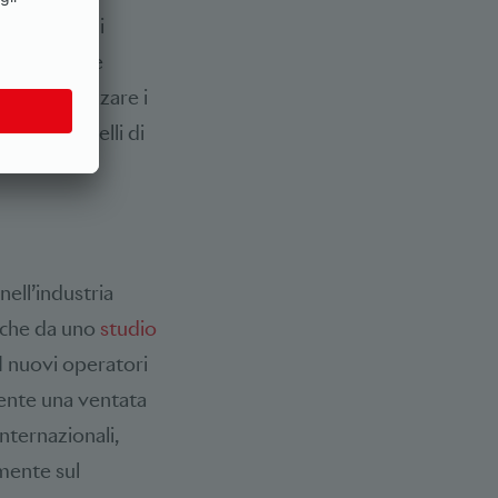
e avviene di
no dietro le
a di ottimizzare i
nore di modelli di
ell’industria
nche da uno
studio
I nuovi operatori
ente una ventata
internazionali,
mente sul