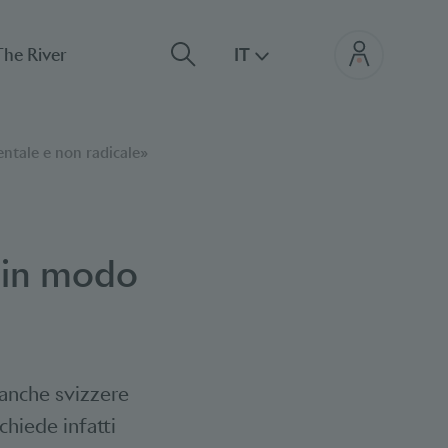
The River
IT
entale e non radicale»
 in modo
banche svizzere
chiede infatti