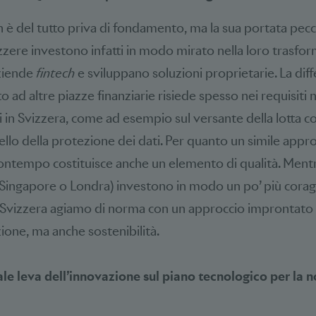
n è del tutto priva di fondamento, ma la sua portata pecc
zere investono infatti in modo mirato nella loro trasfor
ziende
fintech
e sviluppano soluzioni proprietarie. La diff
o ad altre piazze finanziarie risiede spesso nei requisiti 
i in Svizzera, come ad esempio sul versante della lotta con
llo della protezione dei dati. Per quanto un simile approc
 contempo costituisce anche un elemento di qualità. Mentr
 Singapore o Londra) investono in modo un po’ più cora
n Svizzera agiamo di norma con un approccio improntato
ione, ma anche sostenibilità.
ale leva dell’innovazione sul piano tecnologico per la 