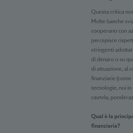
Questa critica no
Molte banche sviz
cooperano con a
percepisce rispett
stringenti adottat
di denaro o su que
di attuazione, al
finanziarie (come
tecnologie, noi i
cautela, ponderaz
Qual è la princip
finanziaria?