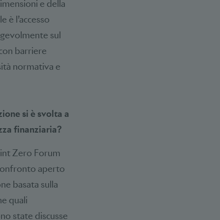
imensioni e della
le è l’accesso
 agevolmente sul
 con barriere
sità normativa e
ione si è svolta a
zza finanziaria?
Point Zero Forum
 confronto aperto
one basata sulla
he quali
 sono state discusse