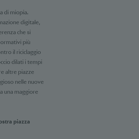
a di miopia.
mazione digitale,
erenza che si
normativi più
tro il riciclaggio
cio dilati i tempi
e altre piazze
ggioso nelle nuove
 a una maggiore
nostra piazza