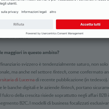
un lato della medaglia. Nel settore bancario l’innovazion
rementale e non radicale. Molti progressi si concretizza
molte volte la clientela se ne renda conto. Spesso si tratt
 e accrescere l’efficienza del sistema, e solo in misura mi
amente nuovi.
ide maggiori in questo ambito?
 finanziario svizzero è tendenzialmente saturo, non solo n
ionale, ma anche nel settore
fintech
, come confermato a
rsitaria di Lucerna
di recente pubblicazione (in tedesco). 
 le banche digitali e le aziende
fintech
, portano sicuram
il fulcro della crescita risiede soprattutto negli affari B2B 
egmento B2C. I modelli di business focalizzati esclusiva