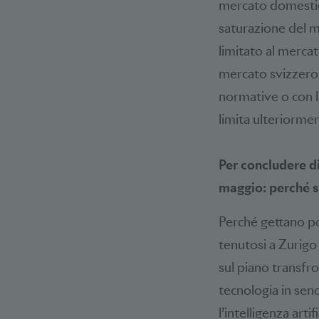
mercato domestico
saturazione del me
limitato al merca
mercato svizzero, 
normative o con l
limita ulteriorment
Per concludere di
maggio: perché si
Perché gettano po
tenutosi a Zurigo
sul piano transfr
tecnologia in seno
l’intelligenza arti