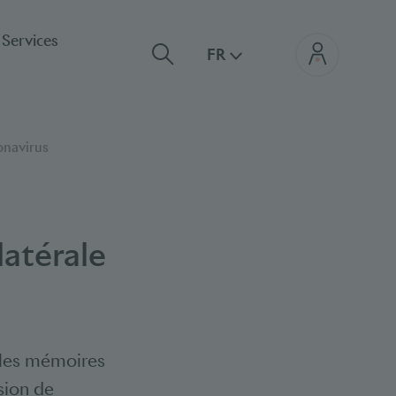
Services
FR
ronavirus
latérale
 les mémoires
ssion de