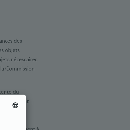
séances des
es objets
bjets nécessaires
e la Commission
étente du
ats entendent
que pour la
vant la
automatiquement à