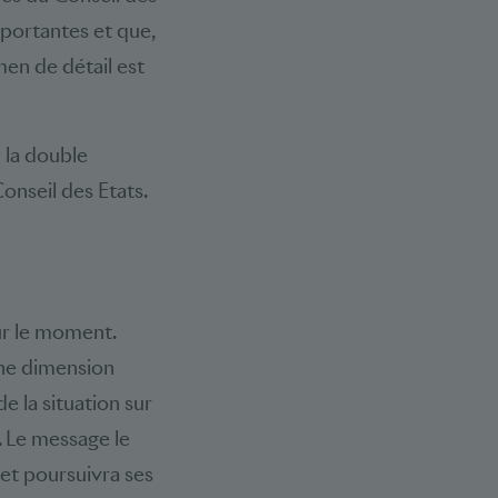
mportantes et que,
men de détail est
r la double
onseil des Etats.
our le moment.
une dimension
e la situation sur
s. Le message le
 et poursuivra ses