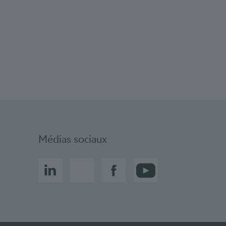
Social bookmarks
Médias sociaux