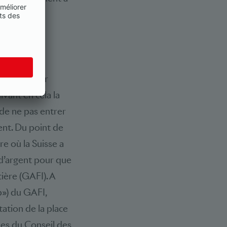
s d’examiner
ivant en cela la
de ne pas entrer
gent. Du point de
re où la Suisse a
 d’argent pour que
ière (GAFI). A
p») du GAFI,
tation de la place
ques du Conseil des