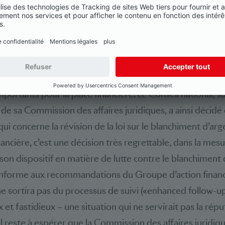
 la session extraordinaire.
ises
on de la session, les Chambres fédérales ont eu le temp
portants pour la place financière. Le Conseil national, su
 sa Commission des affaires juridiques, a ainsi décidé 
ui concerne la révision de la loi sur le blanchiment d’ar
nancière, c’est une décision très regrettable, dans la mesu
son dispositif en matière de lutte contre le blanchiment
conforme aux recommandations du Groupe d’action financ
 ne sortira pas du processus de suivi («enhanced follow-u
 et fastidieux – une situation qui ne servirait pas la répu
 Il reste à espérer que la Commission des affaires juridi