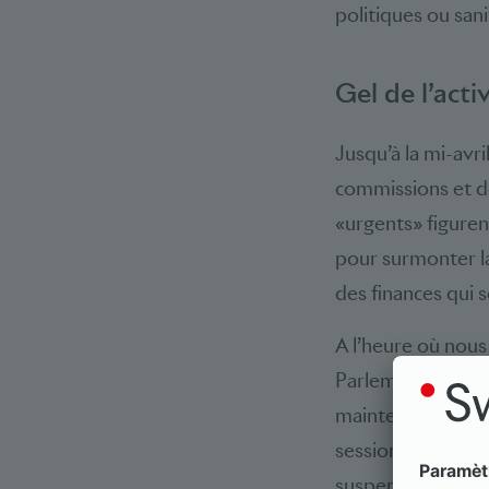
politiques ou sani
Gel de l’acti
Jusqu’à la mi-avril
commissions et d
«urgents» figurent
pour surmonter la
des finances qui 
A l’heure où nous
Parlement ainsi q
maintenir les date
session d’été qui 
suspension de la 