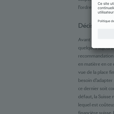
l’ordre du jour de
Décisions pr
Avant la suspensi
quelques sujets im
recommandation de
en matière en ce q
vue de la place fi
besoin d’adapter 
ce dernier soit 
défaut, la Suisse
lequel est coûteux
financière suisse.