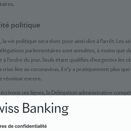
taires.
vité politique
, la vie politique sera donc pour ainsi dire à l’arrêt. Les 
élégations parlementaires sont annulées, à moins que d
 à l’ordre du jour. Seuls étant qualifiés d’«urgents» les o
 crise liée au coronavirus, il n’y a pratiquement plus qu
se réunisse encore.
 écrivons ces lignes, la Délégation administrative comp
ue les bureaux du Conseil national et du Conseil des Et
s fixées pour la session extraordinaire, début mai, ainsi 
s’ouvrira début juin. Les objets qui n’ont pu être traités a
session de printemps ne seront toutefois pas inscrits 