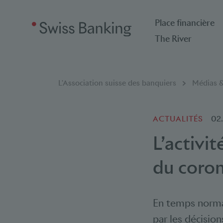
Place financière
The River
Breadcrumb
Vous êtes ici:
L'Association suisse des banquiers
Médias &
ACTUALITÉS
02
L’activi
du coron
En temps norma
par les décision