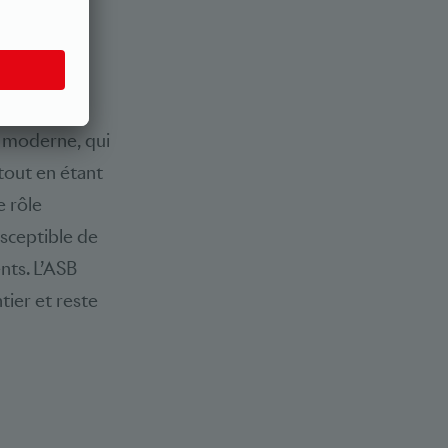
oi moderne, qui
tout en étant
e rôle
usceptible de
nts. L’ASB
tier et reste