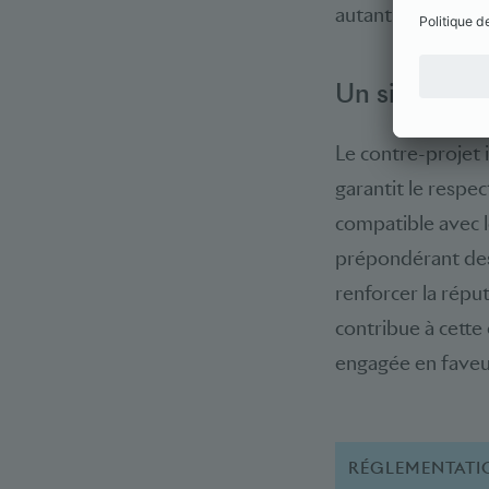
autant exposer l’é
Un signal pos
Le contre-projet 
garantit le respe
compatible avec le
prépondérant des 
renforcer la réput
contribue à cette 
engagée en faveur
RÉGLEMENTATI