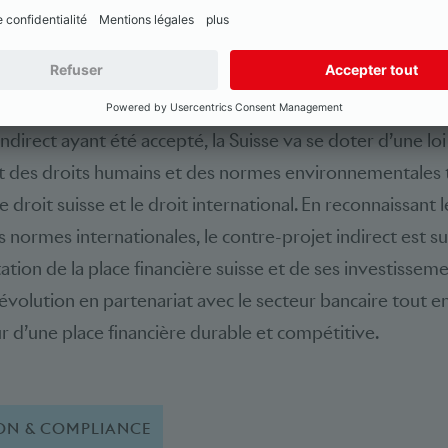
conomie suisse à des risques inutiles.
itif pour la place financière suisse
indirect ayant été accepté, la Suisse va se doter d’une l
ct des droits humains et des normes environnementales 
 droit suisse et le droit international. En reconnaissant l
normes internationales, le contre-projet indirect est s
ation de la place financière suisse et de ses investisseme
évolution en partenariat avec le secteur bancaire tout en
 d’une place financière durable et compétitive.
ON & COMPLIANCE