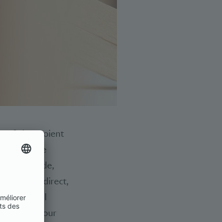
 en Suisse soient
n matière de
dans le monde,
e-projet indirect,
national. Il
ales sans pour