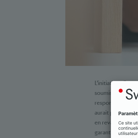
L’initiative «Entr
soumises à une ob
responsabilité. L
aurait pénalisé l’
en revanche, se f
garantit ainsi le