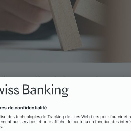
eprises responsables» exigeait que toutes les entreprises
ligation de diligence, complétée par des dispositions e
a conjugaison de ces deux mécanismes, sans équivalent 
économie suisse et recelé un risque considérable. Le contr
onde sur des pratiques de mise en œuvre à caractère inter
 respect des droits humains et des normes environnement