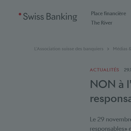
Place financière
The River
Breadcrumb
Vous êtes ici:
L'Association suisse des banquiers
Médias &
ACTUALITÉS
29.
NON à l’
respons
Le 29 novembre 
responsables» et