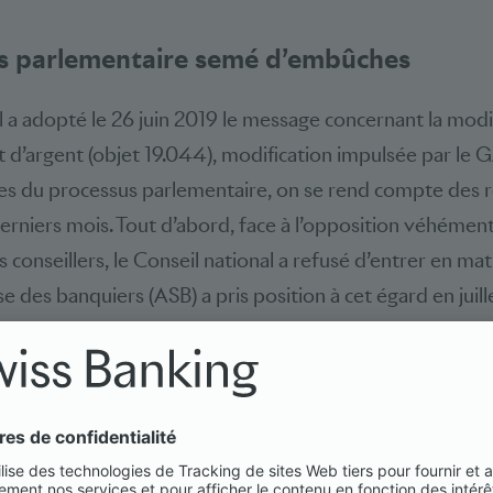
s parlementaire semé d’embûches
l a adopté le 26 juin 2019 le message concernant la modifi
 d’argent (objet 19.044), modification impulsée par le GA
es du processus parlementaire, on se rend compte des ré
 derniers mois. Tout d’abord, face à l’opposition véhémen
s conseillers, le Conseil national a refusé d’entrer en mati
se des banquiers (ASB) a pris position à cet égard en juil
ion de la Commission des affaires juridiques du Conseil d
ipe du secteur bancaire est connue: dans l’intérêt d’une
e en compte des conseillères et des conseillers serait so
dition
sine qua non
– surtout au prix d’une non-entrée en
spositions concernant les conseillères et les conseillers 