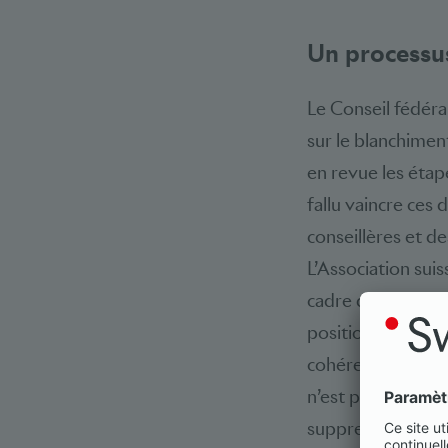
Un processu
Le Conseil fédéra
sur le blanchiment
en revue les étap
fallu vaincre ces
conseillères et de
L’Association suis
cadre d’une audit
position de princ
cohérente, la pris
n’est pas une con
suppression des di