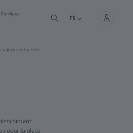
Services
FR
 banques sont prêtes
e blanchiment
es pour la place