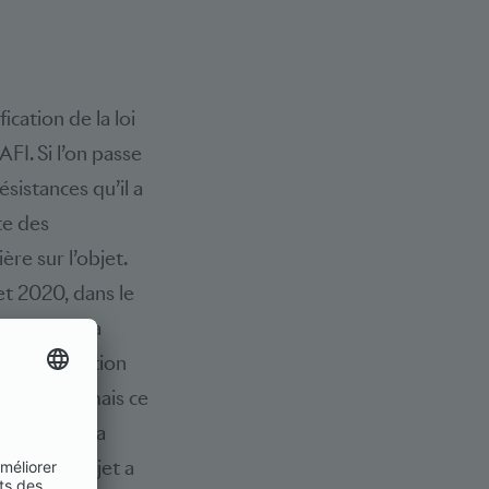
cation de la loi
FI. Si l’on passe
sistances qu’il a
te des
ère sur l’objet.
let 2020, dans le
es Etats. La
 réglementation
uhaitable, mais ce
 matière. La
dans le projet a