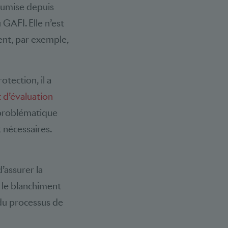
soumise depuis
u GAFI. Elle n’est
ment, par exemple,
otection, il a
 d’évaluation
e problématique
 nécessaires.
’assurer la
e le blanchiment
 du processus de