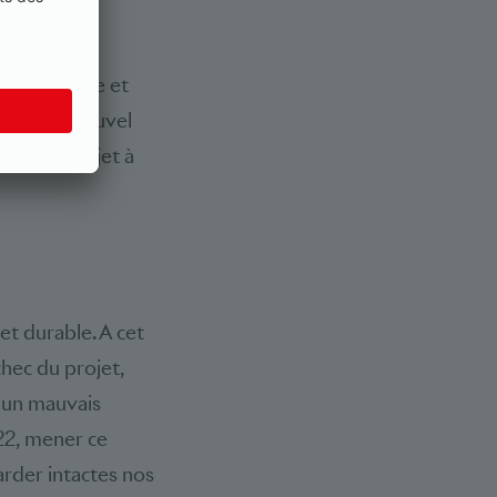
tefois, une
relancé les
e la branche et
 ainsi ce nouvel
nscrit l’objet à
et durable. A cet
chec du projet,
e un mauvais
022, mener ce
arder intactes nos