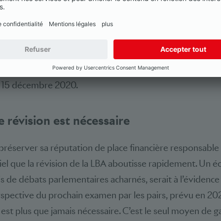
 blocage, l’objet a été examiné au Conseil des Etats. Tou
stée de définition des «soupçons fondés» (art. 9 LBA) a 
à l’avenir du projet. Seules d’intenses négociations entr
 permis de trouver une solution acceptable et de franchir
s sont maintenant tournés vers le Conseil national, qui a i
du 15 décembre 2020.
 révision est nécessaire
préserver sa réputation de place financière responsable 
ntiel que la révision de la LBA aboutisse rapidement. Un é
s de débats parlementaires acharnés, serait à l’évidenc
erspective du prochain examen par les pairs, prévu en 2
 est plus que jamais nécessaire. C’est le seul moyen de g