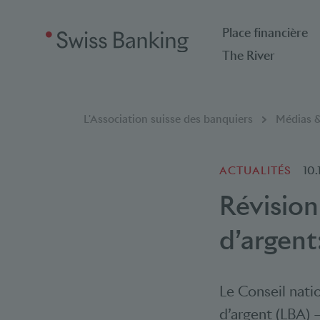
Place financière
The River
Breadcrumb
Vous êtes ici:
L'Association suisse des banquiers
Médias &
ACTUALITÉS
10.
Révision
d’argent
Le Conseil natio
d’argent (LBA) 