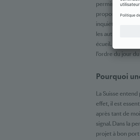
permis de lever le
proposition conte
inquiétudes quant 
les autorités ont
écueil. Nos regard
l’ordre du jour 
Pourquoi une
La Suisse entend 
effet, il est esse
après tant de moi
signal. Dans la p
projet à bon port