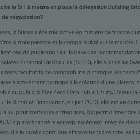
ncité le SFI à mettre en place la délégation Building Bri
e de négociation?
ées, la Suisse a été très active en matière de finance 
roître la transparence et la comparabilité sur le marché. 
bligations de publication sur la base des recommandation
Related Financial Disclosures (TCFD), elle a lancé les Sw
des tests facultatifs de compatibilité climatique, les tests
 Suisse a activement participé à la création d’une platef
ible au public, la Net Zero Data Public Utility. Depuis la
sur le climat et l’innovation, en juin 2023, elle est en out
la loi, pour toutes les entreprises, l’objectif d’atteindre l
2050. La place financière est expressément intégrée dans
ttend d’elle qu’elle contribue efficacement à rendre les flu