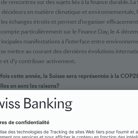
de rencontres sur des sujets liés à la finance durable. La
e décideurs en matière climatique et environnementale
les échanges étroits et permet d’organiser efficacemen
FI compte particulièrement sur le Finance Day, le 4 décem
rincipales manifestations à l’interface entre environneme
e se mettre au courant des dernières évolutions internat
e et d’y contribuer activement.
fois cette année, la Suisse sera représentée à la COP2
les en sont les raisons?
cielle de négociation s’emploie en particulier à faire en 
par la Suisse en 2017, soit effectivement mis en œuvre. Le
et nuit à huis clos. Les membres de cette délégation son
st difficile de les rencontrer lors des diverses manifestati