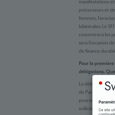
manifestations et 
précurseurs et d
femmes, favorise 
bilatérales. Le S
concentrera les p
sera l’occasion d
de finance durabl
Pour la première 
délégations. Quel
La délégation offi
de Paris, ratifié 
poursuivent jour 
sollicités qu’il e