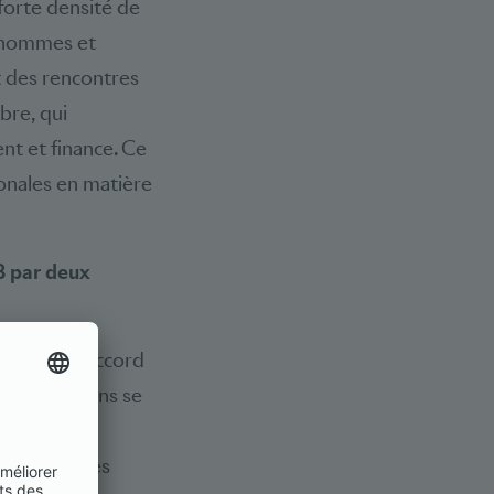
 forte densité de
, hommes et
t des rencontres
bre, qui
nt et finance. Ce
ionales en matière
8 par deux
sorte que l’Accord
s négociations se
t tellement
ons organisées