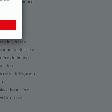
er à leur absence.
ont-elles
fficielle de
es du secteur
onner la Suisse à
tière de finance
ors des
 de la délégation
du
lace financière
és futures et