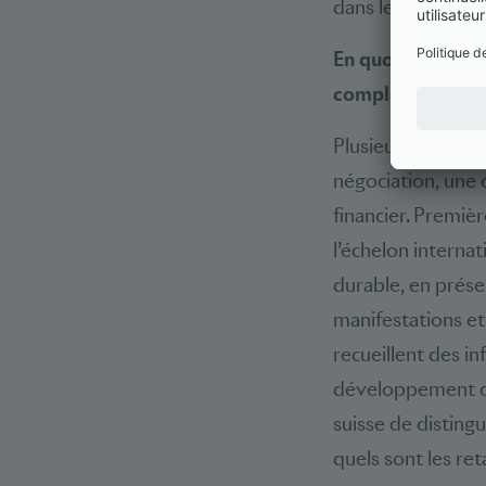
dans le cadre de 
En quoi les deux 
complémentaire
Plusieurs motifs j
négociation, une 
financier. Premiè
l’échelon interna
durable, en prése
manifestations et
recueillent des in
développement dur
suisse de distingu
quels sont les re