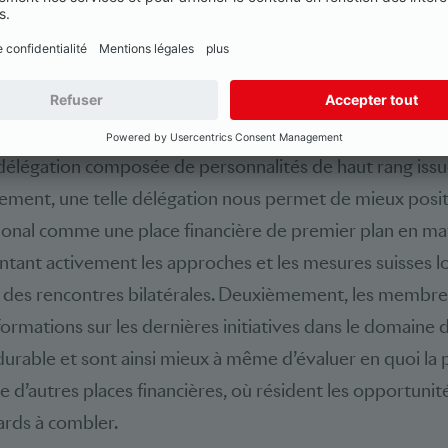
la COP. La délégation Building Bridges est là pour remédi
délégations se distinguent-elles? Dans quelle mesure s
s?
ustifient d’envoyer à la COP28, en plus de la délégation o
délégation composée de personnalités de haut rang issu
rement, une telle délégation nous permet de mieux positi
tional comme une place financière de premier plan en ma
ntant activement les approches et les mesures suisses l
 des rencontres bilatérales. Deuxièmement, les membres
formations sur les dernières initiatives dans le domaine 
able et sont ainsi mieux à même d’évaluer en quoi la p
e d’autres places financières, où résident les opportunit
tards à combler.