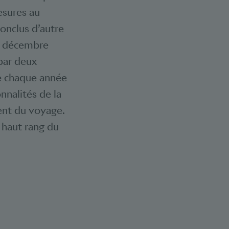
esures au
conclus d’autre
12 décembre
par deux
te chaque année
nnalités de la
ment du voyage.
 haut rang du