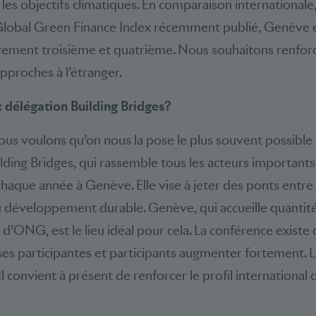
es objectifs climatiques. En comparaison internationale, 
 Global Green Finance Index récemment publié, Genève e
ivement troisième et quatrième. Nous souhaitons renfor
approches à l’étranger.
 délégation Building Bridges?
ous voulons qu’on nous la pose le plus souvent possible
lding Bridges, qui rassemble tous les acteurs importants 
 chaque année à Genève. Elle vise à jeter des ponts entre
du développement durable. Genève, qui accueille quantité
 d’ONG, est le lieu idéal pour cela. La conférence existe
es participantes et participants augmenter fortement. Le
 Il convient à présent de renforcer le profil international 