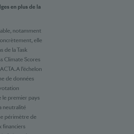
dges en plus de la
durable, notamment
Concrètement, elle
s de la Task
iss Climate Scores
 PACTA. A l’échelon
orme de données
 votation
re le premier pays
a neutralité
 le périmètre de
x financiers