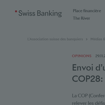
Place financière
The River
Breadcrumb
Vous êtes ici:
L'Association suisse des banquiers
Médias &
OPINIONS
29.11
Envoi d’
COP28: u
La COP (Confere
relever les déf