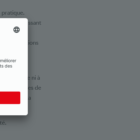
 pratique.
édier. S’agissant
e sur les
 des adaptations
sur la TRD
ne conduise ni à
 aux systèmes de
pérateurs. La
té.