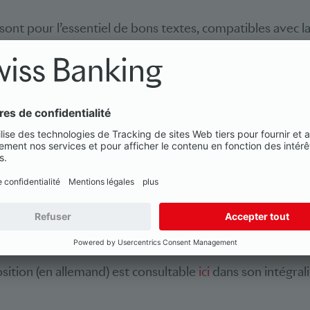
ont pour l’essentiel de bons textes, compatibles avec la
nces subsistent toutefois, auxquelles il convient de rem
’
ordonnance sur le blanchiment d’argent
, de l’
ordonnanc
rdonnance sur l’infrastructure des marchés financiers
,
majeure de la branche est que la transposition de la loi 
rlement au niveau d’une ordonnance du Conseil fédéral 
 systèmes de négociation fondés sur la TRD par rapport
iques, ni ces derniers par rapport à ceux des nouveaux o
ifférents acteurs doit être préservée.
sition (en allemand) est consultable
ici
dans son intégrali