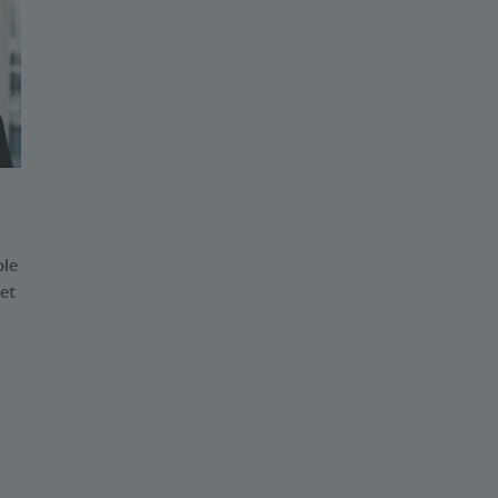
ble
et