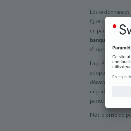
Les ordonnances s
Quelques incohére
en particulier de l
banques
et de l’
o
s’imposent.
La préoccupation 
adoptée par le Pa
désavantager les
négociation class
parité entre les d
Notre prise de po