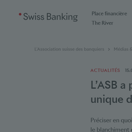
Place financière
The River
Breadcrumb
Vous êtes ici:
L'Association suisse des banquiers
Médias &
ACTUALITÉS
15.
L’ASB a 
unique d
Préciser en quo
le blanchiment d