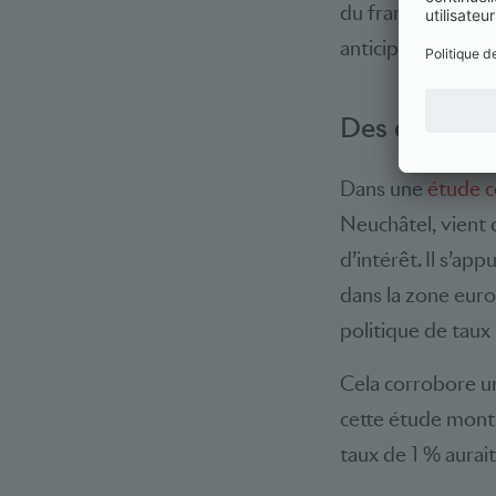
du franc suisse si
anticipait dans la
Des études a
Dans une
étude 
Neuchâtel, vient 
d’intérêt. Il s’ap
dans la zone euro
politique de taux 
Cela corrobore 
cette étude mont
taux de 1 % aurai