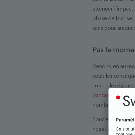
atténuer l’impac
phase de la crise
sans pour autant 
Pas le mome
Venons-en au mart
coup les conséque
contre le régime 
banquiers
(ASB) d
nombreux risques 
Soucieuse du taux
négatifs. A la fin