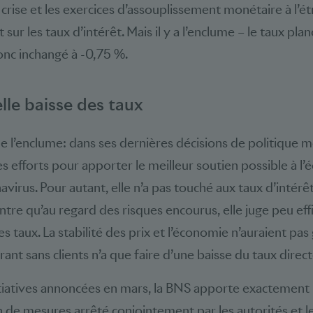
rise et les exercices d’assouplissement monétaire à l’é
r les taux d’intérêt. Mais il y a l’enclume – le taux plan
onc inchangé à -0,75 %.
lle baisse des taux
e l’enclume: dans ses dernières décisions de politique m
s efforts pour apporter le meilleur soutien possible à l’
navirus. Pour autant, elle n’a pas touché aux taux d’intérêt
ntre qu’au regard des risques encourus, elle juge peu eff
s taux. La stabilité des prix et l’économie n’auraient pa
ant sans clients n’a que faire d’une baisse du taux direct
itiatives annoncées en mars, la BNS apporte exactement 
rain de mesures arrêté conjointement par les autorités et