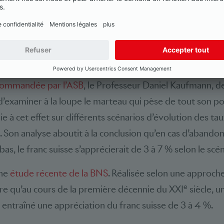
 le différentiel de taux par rapport à la zone euro devenait
 foulée une inflation négative et un ralentissement conjon
ux résultats édifiants
commandée par l’ASB
, le Professeur Daniel Kaufmann, de
d’examiner à la loupe le marteau qui pèse de tout son poi
puie à cet effet sur différents scénarios d’évolution des ta
. Son analyse aboutit à la conclusion qu’en cas d’abandon
bas, le franc suisse s’apprécierait de 3 à 7 % selon le scén
une
étude récente de la BNS
. Réalisée selon une approch
e
re qu’au cours de la première décennie du XXI
siècle, u
t entraîné une appréciation du franc suisse de 3 à 4 %.