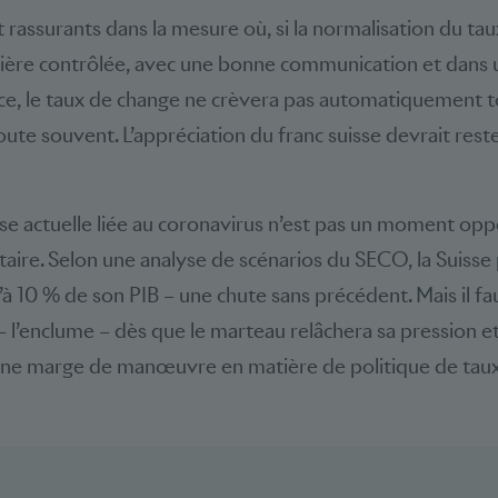
t rassurants dans la mesure où, si la normalisation du tau
nière contrôlée, avec une bonne communication et dans 
e, le taux de change ne crèvera pas automatiquement to
te souvent. L’appréciation du franc suisse devrait rester
crise actuelle liée au coronavirus n’est pas un moment op
taire. Selon une analyse de scénarios du SECO, la Suisse
’à 10 % de son PIB – une chute sans précédent. Mais il f
– l’enclume – dès que le marteau relâchera sa pression et
 une marge de manœuvre en matière de politique de taux