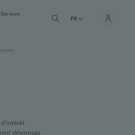
Services
FR
enclume
 d’intérêt
trent désormais