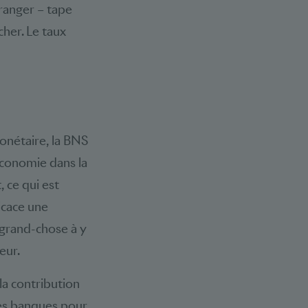
tranger – tape
cher. Le taux
onétaire, la BNS
économie dans la
, ce qui est
icace une
s grand-chose à y
eur.
la contribution
 les banques pour