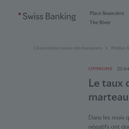
Place financière
The River
Breadcrumb
Vous êtes ici:
L'Association suisse des banquiers
Médias &
OPINIONS
22.0
Le taux 
marteau 
Dans les mois qu
négatifs ont do