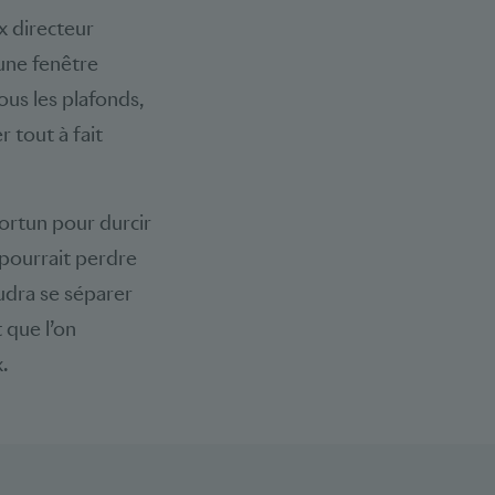
x directeur
une fenêtre
us les plafonds,
 tout à fait
portun pour durcir
 pourrait perdre
audra se séparer
 que l’on
.