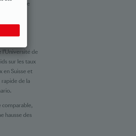
 positif. Elle
cturel.
 l’Université de
ds sur les taux
ux en Suisse et
 rapide de la
ario.
e comparable,
ne hausse des