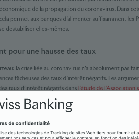
t économique de la propagation du coronavirus. Dans ce
, cela permet aux banques d’alimenter suffisamment les 
se déstabiliser elles-mêmes.
nt pour une hausse des taux
eau: la crise liée au coronavirus n’a absolument pas fait
nces fâcheuses des taux d’intérêt négatifs. Les argume
des taux d’intérêt négatifs dans
l’étude de l’Association 
emeurent valables. Les taux d’intérêt négatifs recèlent 
structurels de stabilité.
 de change, la BNS a opté jusqu’ici contre un abandon de
 de l’année dernière, elle tablait encore sur une appréciati