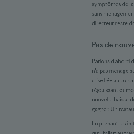
symptômes de la c
sans ménagement su
directeur reste d
Pas de nouve
Parlons d’abord d
n’a pas ménagé se
crise liée au coro
réjouissant et mo
nouvelle baisse de
gagner. Un restaur
En prenant les in
qu’il fallait au t