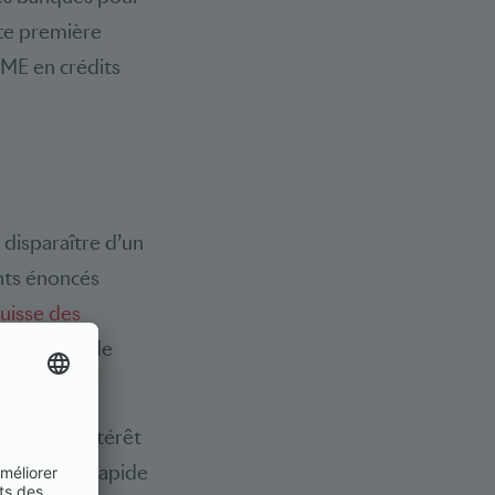
tte première
PME en crédits
 disparaître d’un
nts énoncés
suisse des
avant tout de
s taux d’intérêt
on forte et rapide