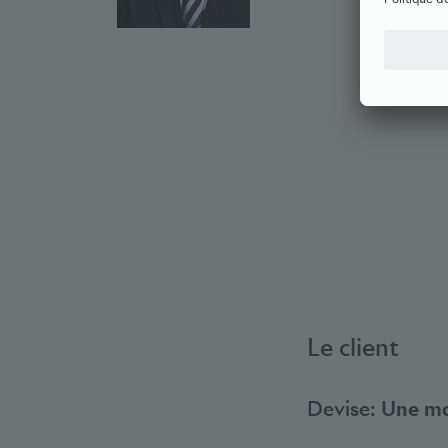
Le client
Devise:
Une mo