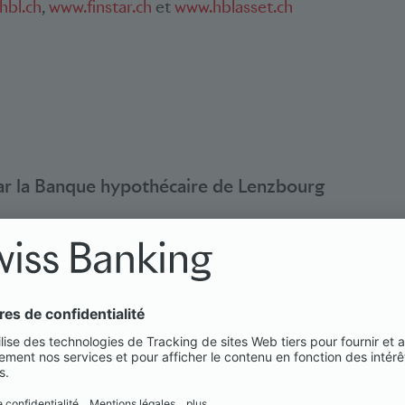
hbl.ch
,
www.finstar.ch
et
www.hblasset.ch
ar la Banque hypothécaire de Lenzbourg
«Une fois annoncée la décision du Conseil fédéra
financière du fait de la crise liée au coronaviru
crédits transitoires par leur banque principale,
équipe dédiée en un temps record. Nous voulio