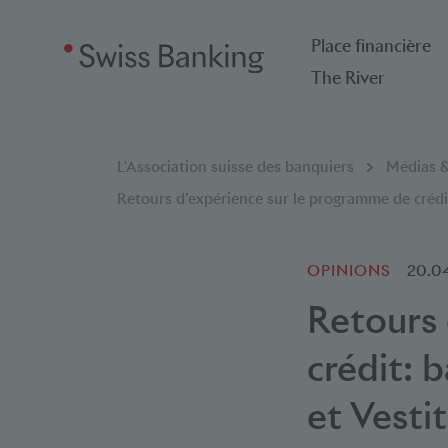
Place financière
The River
Breadcrumb
Vous êtes ici:
L'Association suisse des banquiers
Médias &
Retours d’expérience sur le programme de créd
OPINIONS
20.0
Retours 
crédit: 
et Vesti