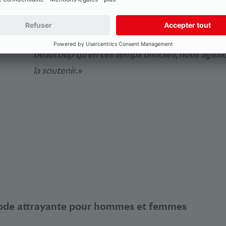
de crédit COVID-19 puissent être traitées dans l
personnalisé et simplifié, y compris le soir et 
suite à plus de 200 dossiers et versé les fonds.
beaucoup qu’en ces temps difficiles, nous agissio
la soutenir.»
de attrayante pour hommes et femmes