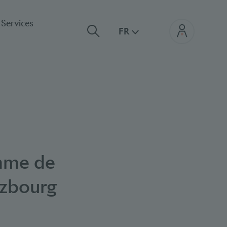
Services
FR
amme de
nzbourg