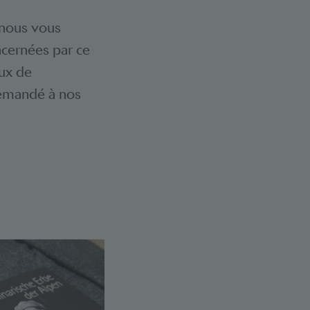
 nous vous
ncernées par ce
ux de
emandé à nos