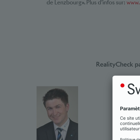
de Lenzbourg». Plus d’infos sur:
www.
RealityCheck p