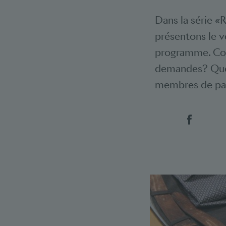
Dans la série «
présentons le v
programme. Comm
demandes? Que
membres de par
Social 