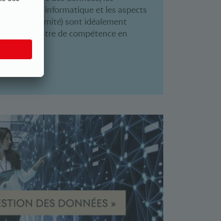
 la sécurité informatique et les aspects
 et de conformité) sont idéalement
s par un centre de compétence en
s données.
e