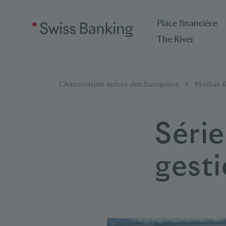
Place financière
The River
Breadcrumb
Vous êtes ici:
L'Association suisse des banquiers
Médias &
Série
gest