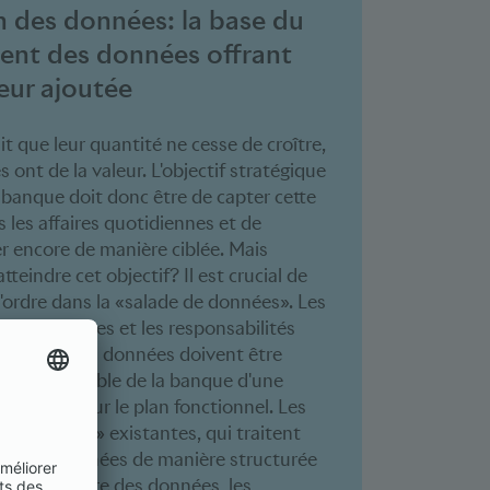
 des données: la base du
ent des données offrant
eur ajoutée
it que leur quantité ne cesse de croître,
 ont de la valeur. L'objectif stratégique
banque doit donc être de capter cette
s les affaires quotidiennes et de
r encore de manière ciblée. Mais
eindre cet objectif? Il est crucial de
l'ordre dans la «salade de données». Les
s compétences et les responsabilités
aitement des données doivent être
dans l'ensemble de la banque d'une
isonnable sur le plan fonctionnel. Les
habituelles» existantes, qui traitent
mes de données de manière structurée
 l'architecture des données, les