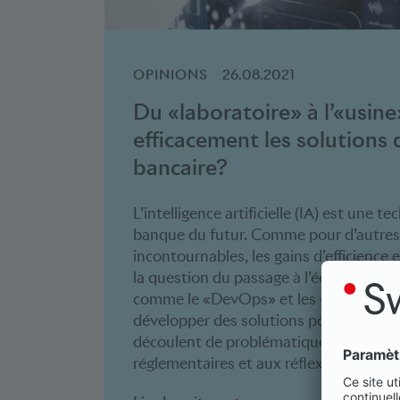
OPINIONS
26.08.2021
Du «laboratoire» à l’«usin
efficacement les solutions 
bancaire?
L’intelligence artificielle (IA) est une 
banque du futur. Comme pour d’autres
incontournables, les gains d’efficienc
la question du passage à l’échelle des 
comme le «DevOps» et les «Labos IA» c
développer des solutions possibles et s
découlent de problématiques liées aux 
réglementaires et aux réflexions éthiq