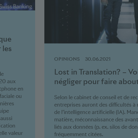
ique
 les
OPINIONS
30.06.2021
Lost in Translation? – Vo
de
négliger pour faire about
020 aux
artphone en
faciale ou
Selon le cabinet de conseil et de r
rnières
entreprises auront des difficultés à 
uipe
de l’intelligence artificielle (IA).
 aussi
matière, méconnaissance des avanta
ication
liés aux données (p. ex. silos de don
lle valeur
fréquemment citées.