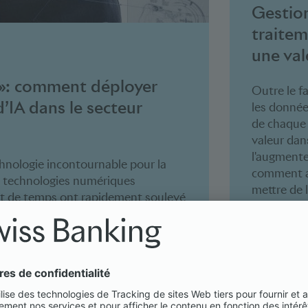
Gestion
traitem
une val
e»: comment déployer
Outre le fa
d’IA dans le secteur
les données
de chaque 
valeur dan
l'augmente
technologie incontournable pour la
comment att
 technologies numériques
mettre de 
e et de temps ont rapidement soulevé
tâches, le
solutions d’IA. Des approches agiles
dans le tr
iblés ont été instaurées pour
réparties 
’occuper des incertitudes qui
manière ra
facteurs internes, aux exigences
fonctions «
ues.
les problè
(telles que