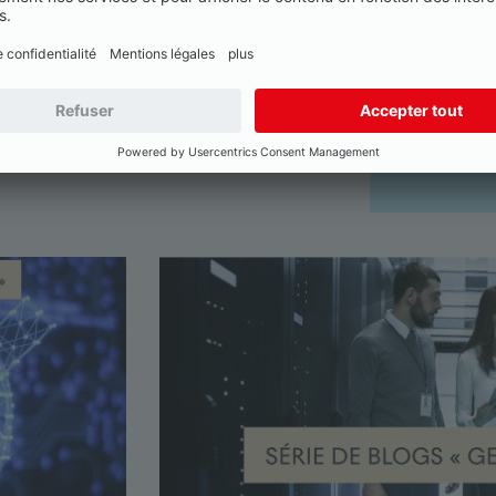
opérations,
juridiques
complétée
gestion de
Lire la suit