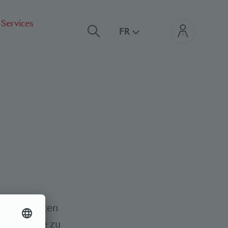
Services
FR
nde Experten
n Einblicke zu