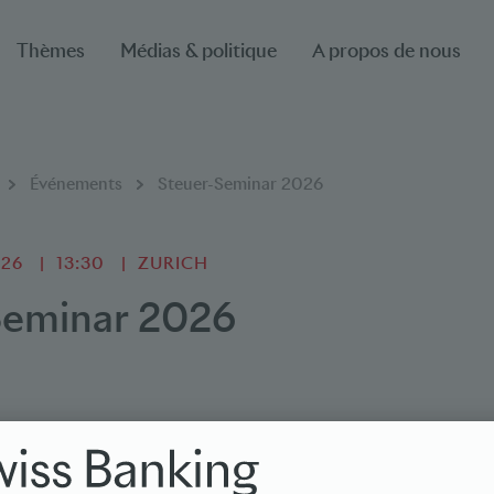
Thèmes
Médias & politique
A propos de nous
Événements
Steuer-Seminar 2026
026
13:30
ZURICH
Seminar 2026
hrten Motto "Von Banken für Banken" teilen leite
gliedsinstituten ihre theoretischen und praktische