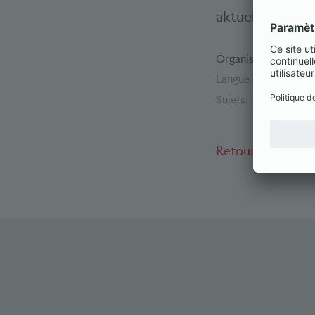
aktuellen Steu
Organisateur:
Assoc
Langue de l'événeme
Sujets:
Impôts
Retour à l'aperç