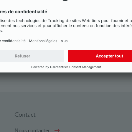
erthemen.
iation suisse des banquiers
nt:
Allemand
u des événements
Contact
Nous contacter