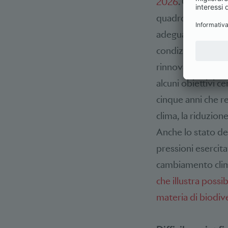
2026
. Questa rel
quadro in chiarosc
adeguamenti delle
condizioni quadro 
rinnovabili o la pa
alcuni obiettivi c
cinque anni che re
clima, la riduzione
Anche lo stato de
pressioni esercitat
cambiamento clima
che illustra possi
materia di biodive