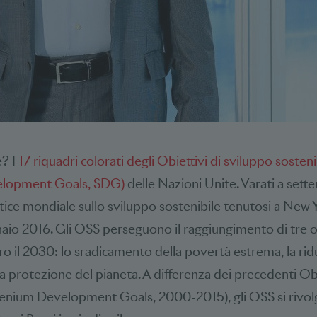
e? I
17 riquadri colorati degli Obiettivi di sviluppo sosten
elopment Goals, SDG)
delle Nazioni Unite. Varati a sett
tice mondiale sullo sviluppo sostenibile tenutosi a New 
nnaio 2016. Gli OSS perseguono il raggiungimento di tre o
ro il 2030: lo sradicamento della povertà estrema, la rid
a protezione del pianeta. A differenza dei precedenti Obi
llenium Development Goals, 2000-2015), gli OSS si rivolgo