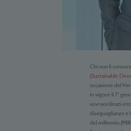
Chi non li conosc
(Sustainable Dev
occasione del Ver
in vigore il 1° ge
sovraordinati ent
diseguaglianze e l
del millennio (Mi