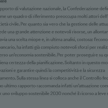
nale
Rapporto di valutazione nazionale, la Confederazione defi
me un quadro di riferimento preoccupa molti attori dell
ietà civile. Per quanto sia vero che la gestione delle attua
iede una grande attenzione e notevoli risorse, un allont
ia una scelta miope e, in ultima analisi, costosa: l’econ
 bancario, ha infatti già compiuto notevoli sforzi per reali
rso un’economia sostenibile. Per poter proseguire su q
iena certezza della pianificazione. Soltanto in questo mo
ovazioni e garantire quindi la competitività e la sicurezza
mento. Sulla stessa linea si colloca anche il Controllo fe
suo ultimo rapporto raccomanda infatti un’attuazione coe
er uno sviluppo sostenibile 2030 nonché il ricorso a leve 