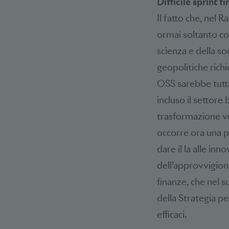
Difficile sprint fi
Il fatto che, nel 
ormai soltanto co
scienza e della soc
geopolitiche rich
OSS sarebbe tuttav
incluso il settore
trasformazione ve
occorre ora una p
dare il la alle inn
dell’approvvigiona
finanze, che nel 
della Strategia p
efficaci.