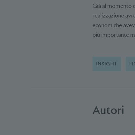
Già al momento de
realizzazione avr
economiche avevan
più importante ma
INSIGHT
F
Autori