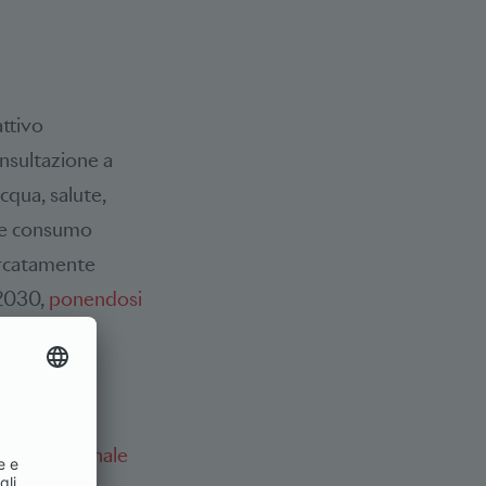
attivo
onsultazione a
acqua, salute,
e e consumo
arcatamente
 2030,
ponendosi
zione nazionale