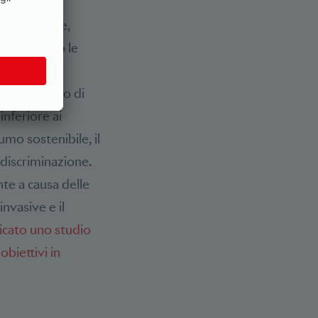
presenta un
ve strategie,
e ha creato le
 le energie
raggiungimento di
inferiore ai
umo sostenibile, il
a discriminazione.
nte a causa delle
invasive e il
icato uno studio
obiettivi in