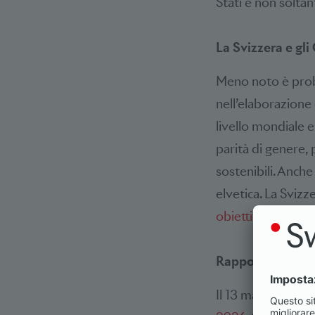
Stati e non soltant
La Svizzera e gli
Meno noto è proba
nell’elaborazione
livello mondiale e 
parità di genere,
sostenibili. Anch
elvetica. La Sviz
obiettivi nazional
Rapporto di valu
Il 13 maggio 2026 