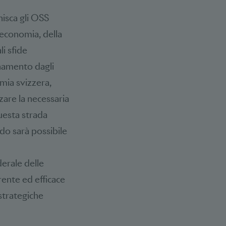
nisca gli OSS
’economia, della
li sfide
anamento dagli
omia svizzera,
zzare la necessaria
uesta strada
do sarà possibile
derale delle
rente ed efficace
strategiche