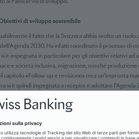
o ai Paesi in via di sviluppo.
 Obiettivi di sviluppo sostenibile
bilmente il fatto che la Svizzera abbia svolto un ruolo 
 dell’Agenda 2030. Ha infatti coordinato il processo di c
si è impegnata in particolare per gli obiettivi relativi ad 
 pace e società inclusiva, migrazione, nonché produzion
e il capitolo «Follow-up e revisione» reca un’impronta m
zera si è quindi impegnata a recepire e adottare l’Agenda
i ambiziosi
.
tazione nazionale 2026: progressi e sfide
il Consiglio federale ha pubblicato il
Rapporto di valuta