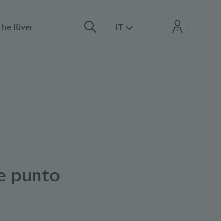
The River
IT
he punto