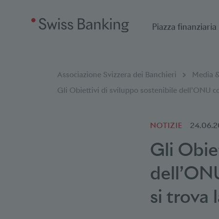
Piazza finanziaria
Breadcrumb
Sei qui:
Associazione Svizzera dei Banchieri
Media &
Gli Obiettivi di sviluppo sostenibile dell’ONU c
NOTIZIE
24.06.
Gli Obiet
dell’ONU
si trova 