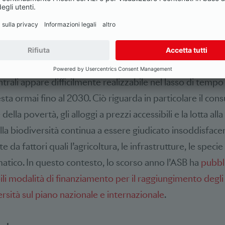
azione, pubblicata su base volontaria ogni quattro anni, 
uro sull’attuazione degli OSS: da un lato, attraverso nuo
 basi legali e strumenti di promozione la Confederazion
per sviluppi positivi in settori quali l’economia circolare,
rità di genere. Dall’altro lato, nelle attuali condizioni il 
entrali appare difficilmente realizzabile nel lasso di tempo 
sta ormai fino al 2030. Ciò riguarda in particolare il cons
 della povertà, gli alloggi a prezzi accessibili e la lotta all
lla biodiversità continua a essere giudicato insoddisface
e da fattori quali l’agricoltura, le infrastrutture, le specie 
tico. In questo contesto, lo scorso anno l’ASB ha
pubbl
bili modalità di finanziamento per il raggiungimento degli 
rsità sul piano nazionale e internazionale
.