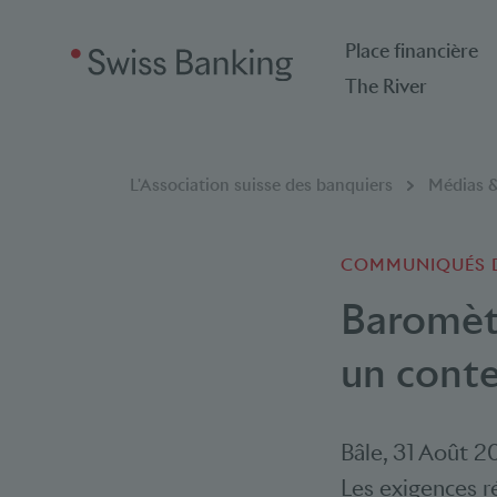
Place financière
The River
Breadcrumb
Vous êtes ici:
L'Association suisse des banquiers
Médias &
COMMUNIQUÉS D
Baromètr
un conte
Bâle
,
31 Août 2
Les exigences r