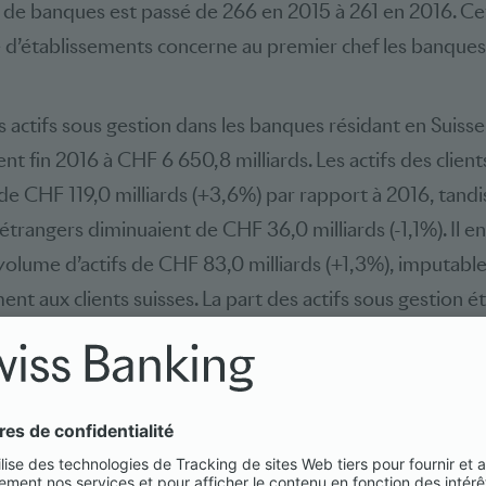
de banques est passé de 266 en 2015 à 261 en 2016. Ce
d’établissements concerne au premier chef les banques
es actifs sous gestion dans les banques résidant en Suisse
ient fin 2016 à CHF 6 650,8 milliards. Les actifs des client
e CHF 119,0 milliards (+3,6%) par rapport à 2016, tandi
 étrangers diminuaient de CHF 36,0 milliards (-1,1%). Il e
volume d’actifs de CHF 83,0 milliards (+1,3%), imputabl
ent aux clients suisses. La part des actifs sous gestion é
es 50%.
bancaire suisse reste le leader mondial en matière de ge
nsfrontalière, avec une part de marché d’environ un qua
 consolidé s’est établi à CHF 62,5 milliards (-3,2%), inver