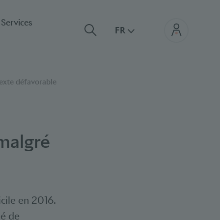
Services
FR
texte défavorable
 malgré
cile en 2016.
ué de