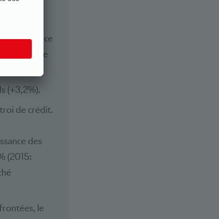
itié par
supérieur à ce
ans une large
banque.
ds (+3,2%).
roi de crédit.
issance des
% (2015:
ché
rontées, le