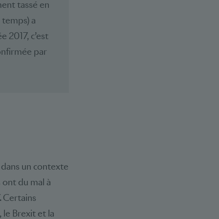
ment tassé en
n temps) a
ée 2017, c’est
onfirmée par
 dans un contexte
s ont du mal à
. Certains
 le Brexit et la