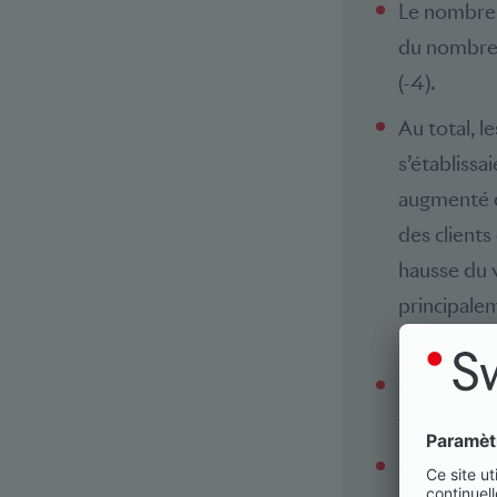
Le nombre 
du nombre 
(-4).
Au total, l
s’établissa
augmenté d
des clients
hausse du 
principalem
avoisine l
Le secteur 
fortune tra
Le résultat