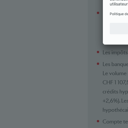
trajectoire
Le bénéfice
rapport à l
qu’il était
mesure des
Les impôts 
Les banques
Le volume d
CHF 1 107,5
crédits hy
+2,6%). Les
hypothécai
Compte ten