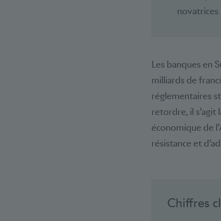
novatrices
Les banques en Su
milliards de franc
réglementaires str
retordre, il s’agi
économique de l’A
résistance et d’a
Chiffres c