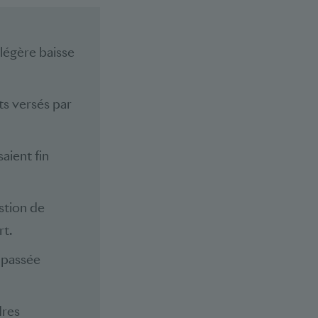
 légère baisse
ôts versés par
saient fin
stion de
rt.
 passée
dres