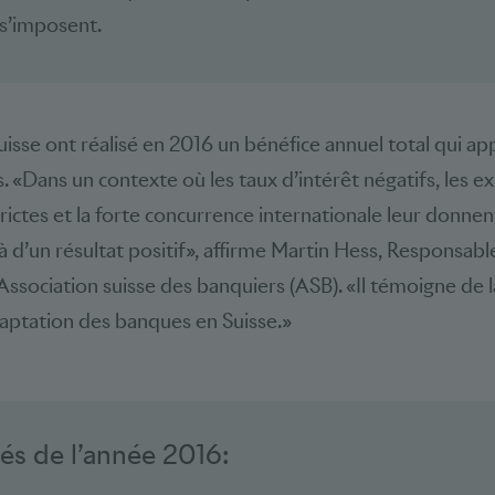
 s’imposent.
isse ont réalisé en 2016 un bénéfice annuel total qui ap
s. «Dans un contexte où les taux d’intérêt négatifs, les e
ictes et la forte concurrence internationale leur donnent
t là d’un résultat positif», affirme Martin Hess, Responsabl
ssociation suisse des banquiers (ASB). «Il témoigne de l
daptation des banques en Suisse.»
lés de l’année 2016: