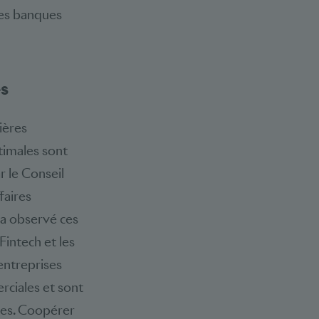
les banques
es
ières
timales sont
r le Conseil
faires
n a observé ces
Fintech et les
entreprises
rciales et sont
ies. Coopérer