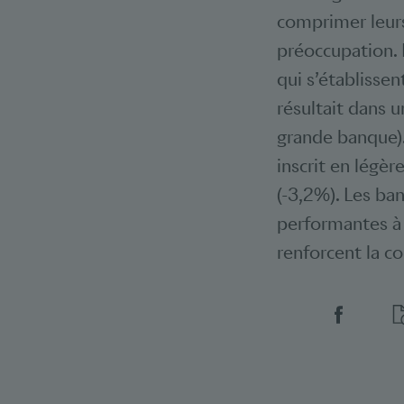
comprimer leurs
préoccupation. 
qui s’établissen
résultait dans 
grande banque). 
inscrit en légèr
(-3,2%). Les ba
performantes à 
renforcent la co
Social 