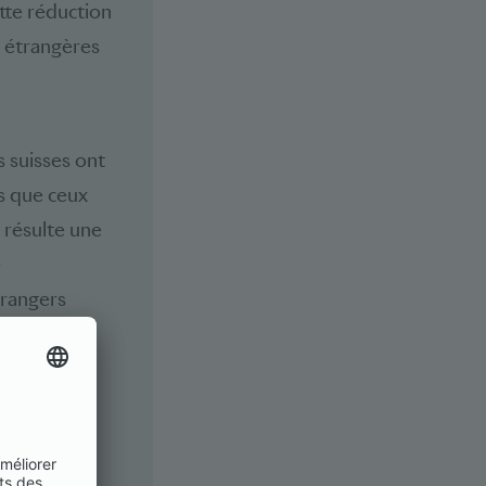
tte réduction
 étrangères
s suisses ont
s que ceux
n résulte une
e
trangers
stion de
rt.
sant sa