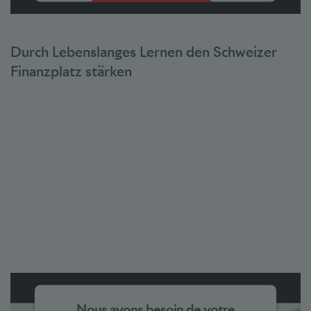
Accepter
powered by
Usercentrics Consent Management Platform
Durch Lebenslanges Lernen den Schweizer
Finanzplatz stärken
Nous avons besoin de votre