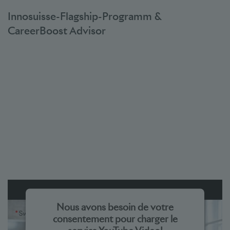
powered by
Usercentrics Consent Management Platform
Innosuisse-Flagship-Programm &
CareerBoost Advisor
Nous avons besoin de votre
consentement pour charger le