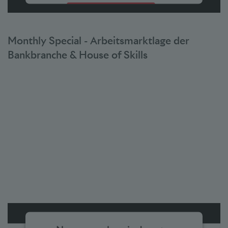
Accepter
powered by
Usercentrics Consent Management Platform
Monthly Special - Arbeitsmarktlage der
Bankbranche & House of Skills