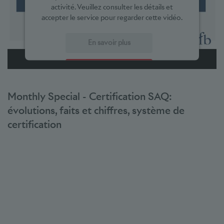
activité. Veuillez consulter les détails et
accepter le service pour regarder cette vidéo.
En savoir plus
Accepter
powered by
Usercentrics Consent Management Platform
Monthly Special - Certification SAQ:
évolutions, faits et chiffres, système de
certification