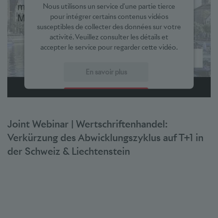
Nous utilisons un service d'une partie tierce
pour intégrer certains contenus vidéos
susceptibles de collecter des données sur votre
activité. Veuillez consulter les détails et
accepter le service pour regarder cette vidéo.
En savoir plus
Accepter
powered by
Usercentrics Consent Management Platform
Joint Webinar | Wertschriftenhandel:
Verkürzung des Abwicklungszyklus auf T+1 in
der Schweiz & Liechtenstein