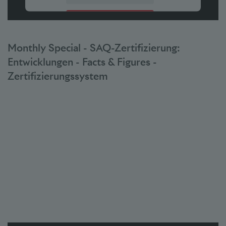
Accepter
powered by
Usercentrics Consent Management Platform
Monthly Special - SAQ-Zertifizierung:
Entwicklungen - Facts & Figures -
Zertifizierungssystem