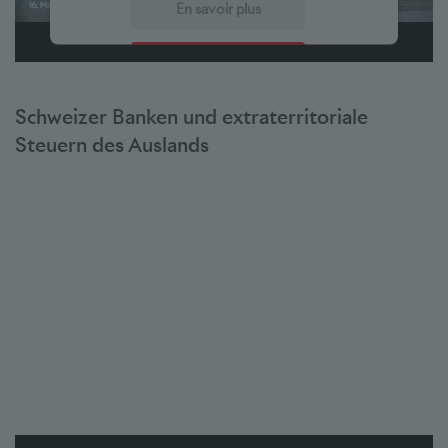
En savoir plus
Accepter
powered by
Usercentrics Consent Management Platform
Schweizer Banken und extraterritoriale
Steuern des Auslands