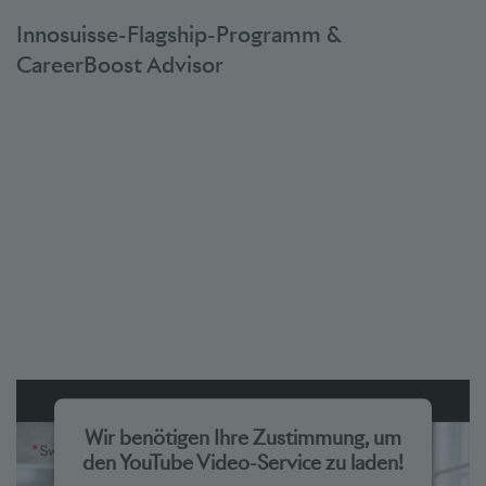
powered by
Usercentrics Consent Management Platform
Innosuisse-Flagship-Programm &
CareerBoost Advisor
Wir benötigen Ihre Zustimmung, um
den YouTube Video-Service zu laden!