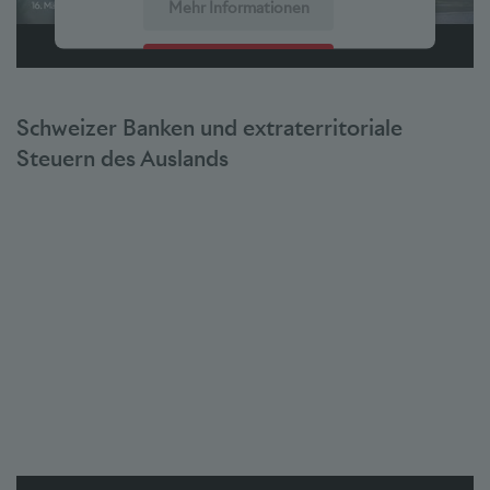
Mehr Informationen
Akzeptieren
powered by
Usercentrics Consent Management Platform
Schweizer Banken und extraterritoriale
Steuern des Auslands