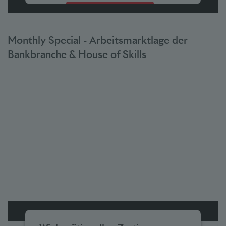
Akzeptieren
powered by
Usercentrics Consent Management Platform
Monthly Special - Arbeitsmarktlage der
Bankbranche & House of Skills