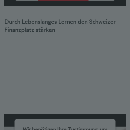
Akzeptieren
powered by
Usercentrics Consent Management Platform
Durch Lebenslanges Lernen den Schweizer
Finanzplatz stärken
Wir benötigen Ihre Zustimmung, um