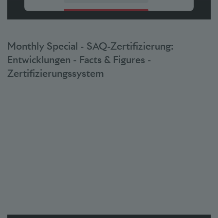
Akzeptieren
powered by
Usercentrics Consent Management Platform
Monthly Special - SAQ-Zertifizierung:
Entwicklungen - Facts & Figures -
Zertifizierungssystem