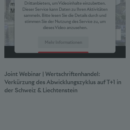
Drittanbieters, um Videoinhalte einzubetten.
Dieser Service kann Daten zu Ihren Aktivitäten
sammeln. Bitte lesen Sie die Details durch und
stimmen Sie der Nutzung des Service zu, um
dieses Video anzusehen.
Mehr Informationen
Akzeptieren
powered by
Usercentrics Consent Management Platform
Joint Webinar | Wertschriftenhandel:
Verkürzung des Abwicklungszyklus auf T+1 in
der Schweiz & Liechtenstein