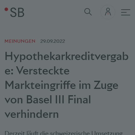
Hau
MEINUNGEN
29.09.2022
Hypothekarkreditvergab
e: Versteckte
Markteingriffe im Zuge
von Basel III Final
verhindern
Derzeit läuft die schweizerische Umsetzung