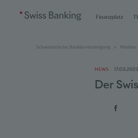
Finanzplatz
T
Breadcrumbnavigat
Sie befinden sich hier:
Schweizerische Bankiervereinigung
Medien &
NEWS
17.03.202
Der Swis
Social 