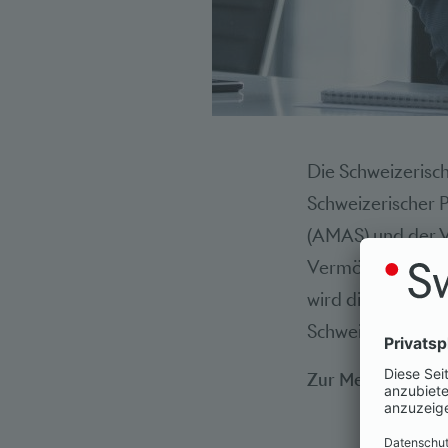
Die Schweizerisc
Schweizerischer 
(AMAS) und der 
Vermögensverwalt
wird die Zusammen
Schweizer Banken
Zur Medienmitteil