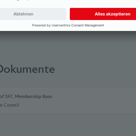
 Dokumente
 of SFC Membership Base
e Council