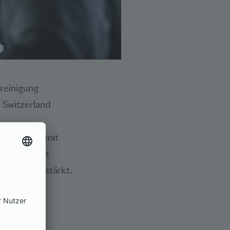
reinigung
 Switzerland
itreten. Damit
onal tätigen
weiter gestärkt.