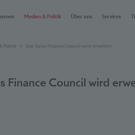
hemen
Medien & Politik
Über uns
Services
T
ion
 Politik
Der Swiss Finance Council wird erweitert
3
s Finance Council wird erwe
Bookmarks