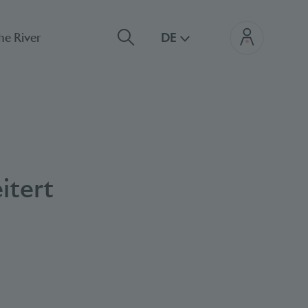
he River
DE
itert