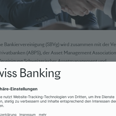
he Bankiervereinigung (SBVg) wird zusammen mit der Ve
Privatbanken (ABPS), der Asset Management Association
Vereinigung Schweizerischer Assetmanagement und
ungsbanken (VAV) dem Swiss Finance Council (SFC) be
arbeit bei der Vertretung der Interessen von internati
 und Vermögensverwaltern gegenüber EU-Stakeholdern 
ung des Swiss Finance Council