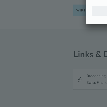
WIRTSCHAFT
Links &
Broadening
Swiss Financ