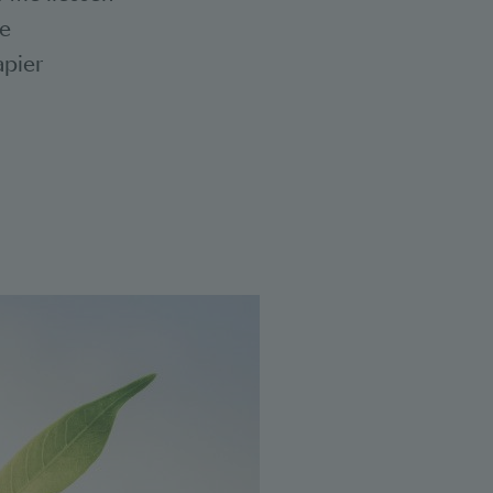
ie
apier