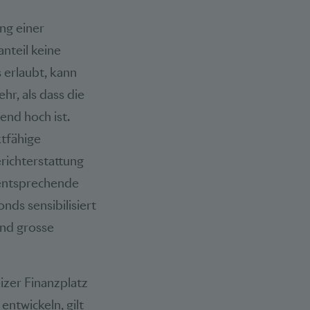
ng einer
nteil keine
 erlaubt, kann
r, als dass die
end hoch ist.
tfähige
richterstattung
 entsprechende
nds sensibilisiert
end grosse
izer Finanzplatz
ntwickeln, gilt