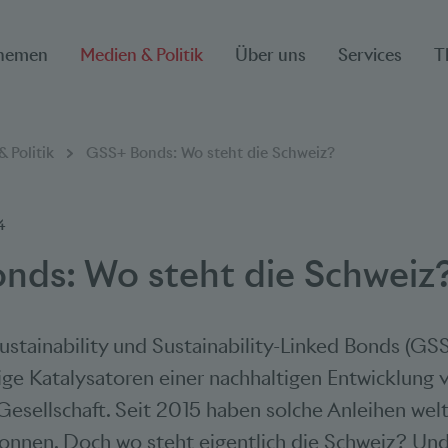
hemen
Medien & Politik
Über uns
Services
T
ion
 Politik
GSS+ Bonds: Wo steht die Schweiz?
4
nds: Wo steht die Schweiz
Sustainability und Sustainability-Linked Bonds (GS
tige Katalysatoren einer nachhaltigen Entwicklung 
Gesellschaft. Seit 2015 haben solche Anleihen wel
nnen. Doch wo steht eigentlich die Schweiz? Und 