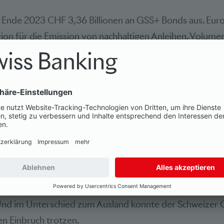
 Ende 2023 CHF 3,36 Billionen an GSS+ Bonds aus. Europ
ion für die Emission von nachhaltigen Anleihen. Volume
Frankreich das klare Spitzenduo auf dem Kontinent. Di
den sich jedoch in den Niederlanden, in Norwegen und S
it einem Marktanteil von fast 50% den Spitzenplatz ei
ndustriestaaten ist das emittierte Volumen aber gering.
at das Wachstum von GSS+ Bonds erst 2019 und damit et
ernationaler Ebene eingesetzt. Seither reiht sich Rekordj
 CHF 8,5 Mrd. emittiert. Damit weisen GSS+ Bonds auc
 von etwa 10% aus. Diese Entwicklung ist erfreulich: Die
ahre weitgehend zu den führenden Standorten für GSS+
 Und im Unterschied zum Ausland konnte der Schweize
n Einbruch trotzen.