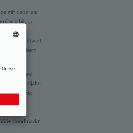
a gilt dabei als
nmässig bilden
e höchsten
chweden. Weltweit
n; im Vergleich
wa vier Jahre
ahr an Rekordjahr.
h hierzulande
 Schweiz hat
 Bonds
r GSS+ Bondmarkt