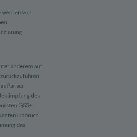
ie werden von
hen
anzierung
unter anderem auf
g zurückzuführen
das Pariser
r Bekämpfung des
 mussten GSS+
ikanten Einbruch
samung des