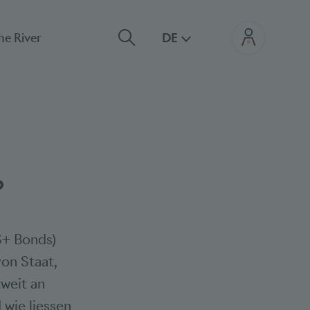
he River
DE
?
S+ Bonds)
von Staat,
tweit an
wie liessen