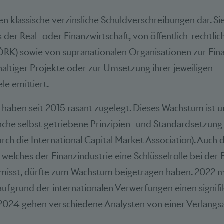
n klassische verzinsliche Schuldverschreibungen dar. S
er Real- oder Finanzwirtschaft, von öffentlich-rechtlic
ÖRK) sowie von supranationalen Organisationen zur Fin
haltiger Projekte oder zur Umsetzung ihrer jeweiligen
le emittiert.
haben seit 2015 rasant zugelegt. Dieses Wachstum ist 
anche selbst getriebene Prinzipien- und Standardsetzun
urch die International Capital Market Association). Auch 
elches der Finanzindustrie eine Schlüsselrolle bei de
misst, dürfte zum Wachstum beigetragen haben. 2022
aufgrund der internationalen Verwerfungen einen signif
 2024 gehen verschiedene Analysten von einer Verlang