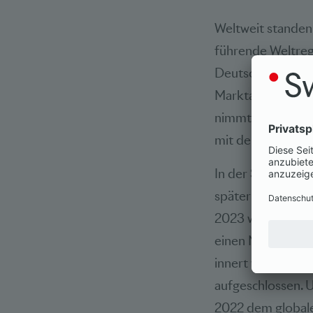
Weltweit standen
führende Weltreg
Deutschland und 
Marktanteile fin
nimmt Hongkong m
mit den grossen I
In der Schweiz h
später als auf int
2023 wurden rund
einen Marktanteil
innert weniger J
aufgeschlossen.
2022 dem globale