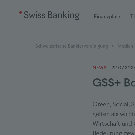
Finanzplatz
T
Breadcrumbnavigat
Sie befinden sich hier:
Schweizerische Bankiervereinigung
Medien &
NEWS
22.07.202
GSS+ Bo
Green, Social, 
gelten als wich
Wirtschaft und 
Bedeutung gewo