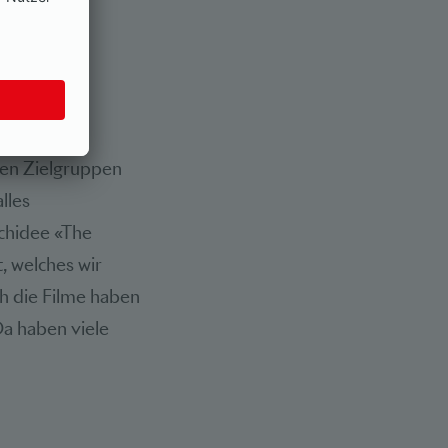
ine
gemacht.
hen Zielgruppen
lles
chidee «The
, welches wir
ch die Filme haben
Da haben viele