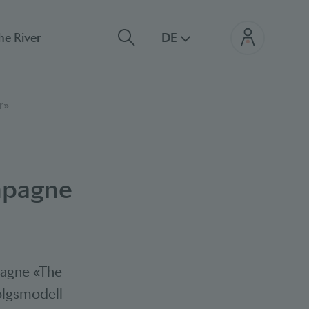
he River
DE
r»
mpagne
pagne «The
folgsmodell