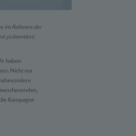
che im Rahmen der
it präsentiert.
Wir haben
ter. Nicht nur
insbesondere
itswochenenden,
s die Kampagne