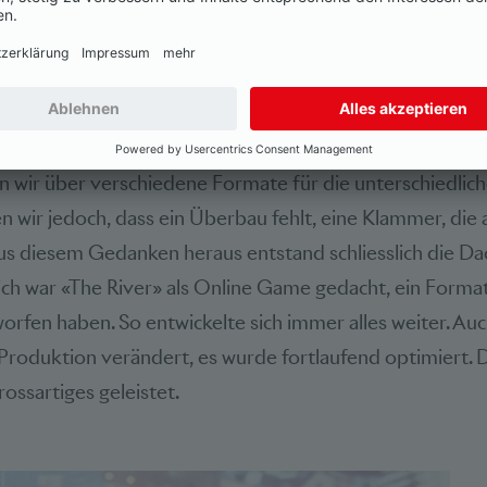
u bringen, brauchte Geduld – und hin und wieder auch e
ber alle miteinander haben die Kampagne erst möglich 
reativen Prozess fasziniert?
n wir über verschiedene Formate für die unterschiedlic
n wir jedoch, dass ein Überbau fehlt, eine Klammer, die a
s diesem Gedanken heraus entstand schliesslich die Da
ich war «The River» als Online Game gedacht, ein Format
orfen haben. So entwickelte sich immer alles weiter. Au
 Produktion verändert, es wurde fortlaufend optimiert. 
ossartiges geleistet.