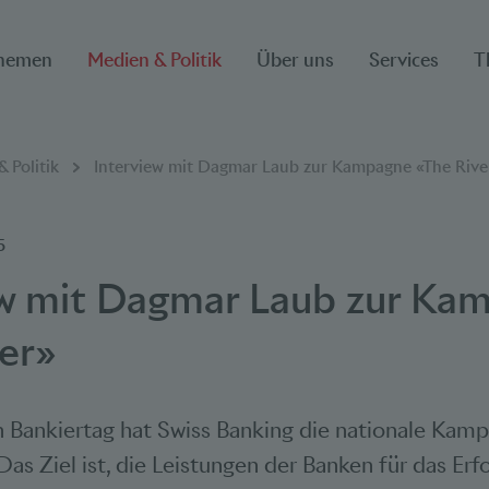
hemen
Medien & Politik
Über uns
Services
T
ion
 Politik
Interview mit Dagmar Laub zur Kampagne «The Rive
5
ew mit Dagmar Laub zur Ka
ver»
n Bankiertag hat Swiss Banking die nationale Kam
 Das Ziel ist, die Leistungen der Banken für das Er