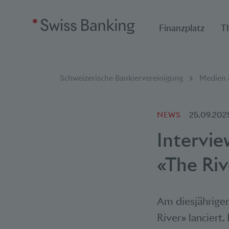
Finanzplatz
T
Breadcrumbnavigat
Sie befinden sich hier:
Schweizerische Bankiervereinigung
Medien &
NEWS
25.09.202
Intervi
«The Ri
Am diesjährige
River» lanciert.