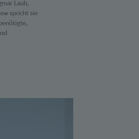
gmar Laub,
ew spricht sie
benötigte,
end