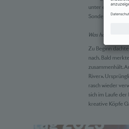
unter einen Hut z
Sondersitzung. A
Was hat dich am k
Zu Beginn dachte
nach. Bald merkte
zusammenhält. Au
River». Ursprüngl
rasch wieder verw
sich im Laufe der
kreative Köpfe Gr