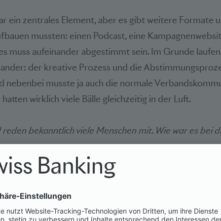
ar ein zentrales Element, aber es gibt weitere Formate u
ufbauen mussten: einen Podcast, eine Kampagnenwebsite
les muss aufeinander abgestimmt sein. Im Grunde laufe
ander: der kreative Prozess und die Abstimmungsprozes
d nebenbei musste ja auch die normale Verbandskommu
hatten wirklich viele Bälle gleichzeitig in der Luft.
 reden bekanntlich viele Menschen mit. Wie war es bei 
stelle haben wir eingespielte Prozesse, die sicherstellen
en und Fachgruppen laufend einbezogen werden. Wir di
ann wurde unser Verwaltungsrat abgeholt. Zur Seite steh
nanzplatzpromotion, mit elf Vertreterinnen und Vertret
egionen. Sie alle hatten aus ihrer Perspektive klare Er