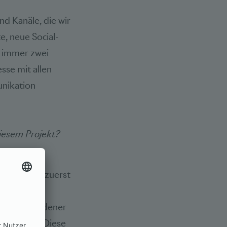
nd Kanäle, die wir
, neue Social-
n immer zwei
se mit allen
nikation
diesem Projekt?
, dass die
skutierten zuerst
t uns die
er verschiedener
wartungen. Diese