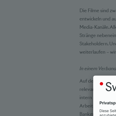
Die Filme sind zw
entwickeln und a
Media-Kanäle. Al
Stränge nebenein
Stakeholdern. Un
weiterlaufen – wir 
In einem Verband
Auf der Geschäfts
relevanten Gremi
intern und erst d
Arbeitsgruppe Fi
Bankgruppen und R