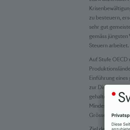
Krisenbewältigun
zu besteuern, ers
sehr gut gemeiste
gemäss jüngsten V
Steuern arbeitet.
Auf Stufe OECD w
Produktionsländer
Einführung eines
zur Diskussion st
gehalten und bein
Mindeststeuersat
Grössen sollen er
Ziel der OECD is