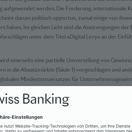
g aufgewendet werden. Die Forderung, internationale K
cheint darum politisch opportun, zumal einige von ihnen 
rt haben. Im gleichen Licht sind die Anstrengungen der 
orschlägen unter dem Titel «Digital Levy» an der Einfüh
ird einerseits eine partielle Umverteilung von Gewinn
n in die Absatzmärkte (Säule 1) vorgeschlagen und ande
 globalen Mindeststeuersatzes für Unternehmensgewinne
ehenden Vorschläge sind trotz jahrelanger Arbeit noch s
halten nach wie vor keine konkreten Zahlen, beispielswe
zes oder des effektiven Grads der Umverteilung. Dies
st zu einem späteren Zeitpunkt politisch festgelegt wer
t es, dass die beiden Säulen am G20-Gipfel Ende Oktob