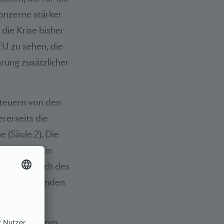
onzerne stärker
die Krise bisher
EU zu sehen, die
rung zusätzlicher
steuern von den
rerseits die
 (Säule 2). Die
ehr allgemein
ise bezüglich des
e entscheidenden
den.
er 2021 in Rom