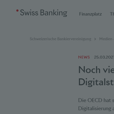
Finanzplatz
T
Breadcrumbnavigat
Sie befinden sich hier:
Schweizerische Bankiervereinigung
Medien &
NEWS
25.03.202
Noch vi
Digitals
Die OECD hat si
Digitalisierun