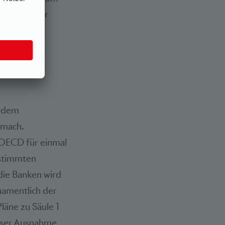
uf Grund der
sen
rtreten.
t dem
emach.
 OECD für einmal
estimmten
ie Banken wird
namentlich der
läne zu Säule 1
eser Ausnahme