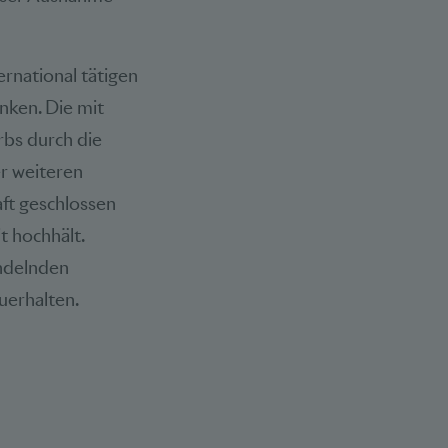
rnational tätigen
nken. Die mit
rbs durch die
er weiteren
aft geschlossen
t hochhält.
andelnden
erhalten.