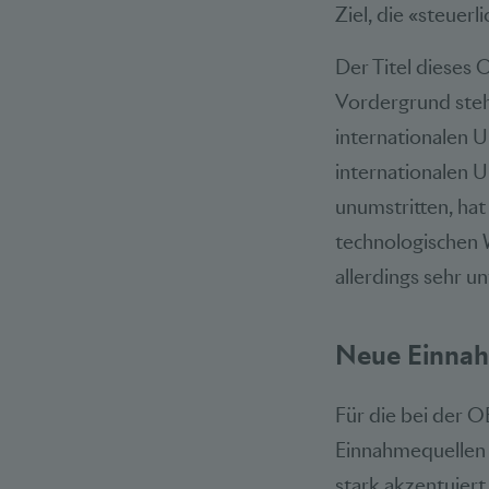
Ziel, die «steuer
Der Titel dieses 
Vordergrund steh
internationalen
internationalen 
unumstritten, hat
technologischen W
allerdings sehr u
Neue Einnah
Für die bei der 
Einnahmequellen ab
stark akzentuier