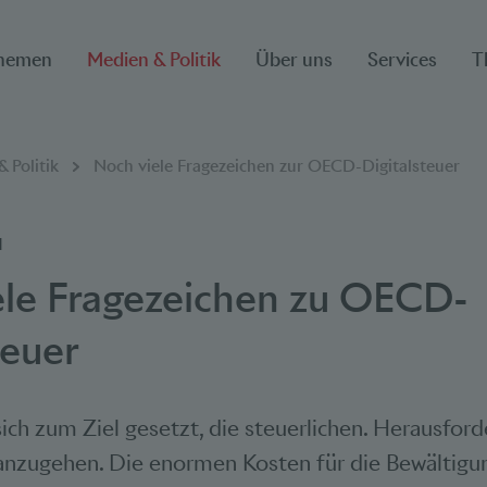
hemen
Medien & Politik
Über uns
Services
T
ion
 Politik
Noch viele Fragezeichen zur OECD-Digitalsteuer
1
ele Fragezeichen zu OECD-
teuer
ch zum Ziel gesetzt, die steuerlichen. Herausfor
g anzugehen. Die enormen Kosten für die Bewältig