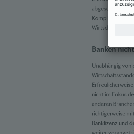
abgesegnet werden
Komplexität des 
Wirtschaftsmächt
Banken nich
Unabhängig von 
Wirtschaftsstand
Erfreulicherweis
nicht im Fokus d
anderen Branchen
richtigerweise m
Banklizenz und de
weiter voranget