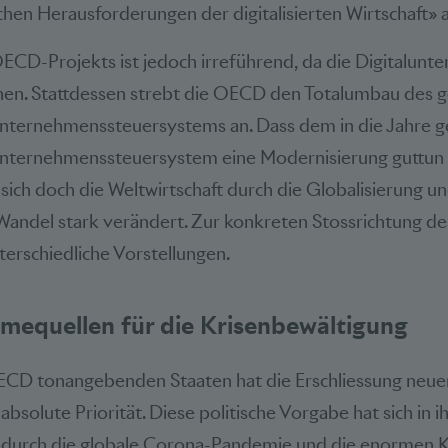
lichen Herausforderungen der digitalisierten Wirtschaft»
OECD-Projekts ist jedoch irreführend, da die Digitalunt
en. Stattdessen strebt die OECD den Totalumbau des 
 Unternehmenssteuersystems an. Dass dem in die Jahr
Unternehmenssteuersystem eine Modernisierung guttun 
 sich doch die Weltwirtschaft durch die Globalisierung u
andel stark verändert. Zur konkreten Stossrichtung des
nterschiedliche Vorstellungen.
mequellen für die Krisenbewältigung
OECD tonangebenden Staaten hat die Erschliessung neue
solute Priorität. Diese politische Vorgabe hat sich in ih
t durch die globale Corona-Pandemie und die enormen Ko