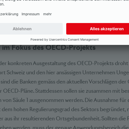
. Dieser Zeitplan ist äusserst ambitioniert, nicht nur a
Unterfangens, sondern insbesondere auch, weil die gros
e zum Teil noch fundamental verschiedene Positionen ve
t im Fokus des OECD-Projekts
der konkreten Ausgestaltung des OECD-Projekts droh
ort Schweiz und den hier ansässigen Unternehmen Ung
e sind die Banken gemäss den aktuellen Vorschlägen der
er OECD-Pläne. Stattdessen sollen sie zusammen mit b
 von Säule 1 ausgenommen werden. Die Ausnahme für d
it dem hohen Regulierungsgrad des Sektors begründet, 
r aus ihr resultierenden Ortsgebundenheit. Sollten die P
rieben werden, muss der genaue Anwendungsbereich di