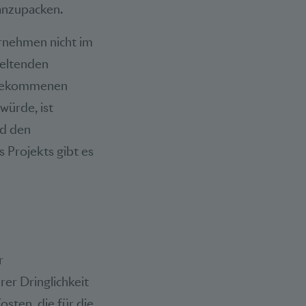
 anzupacken.
ernehmen nicht im
geltenden
e gekommenen
würde, ist
nd den
 Projekts gibt es
r
rer Dringlichkeit
sten, die für die