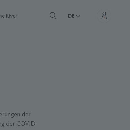
he River
DE
derungen der
ung der COVID-