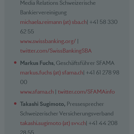
Media Relations Schweizerische
Bankiervereinigung
michaela.reimann (at) sba.ch
| +41 58 330
62 55
www.swissbanking.org/
|
twitter.com/SwissBankingSBA
Markus Fuchs
, Geschäftsführer SFAMA
markus.fuchs (at) sfama.ch
| +41 61 278 98
00
www.sfama.ch
|
twitter.com/SFAMAinfo
Takashi Sugimoto,
Pressesprecher
Schweizerischer Versicherungsverband
takashi.sugimoto (at) svv.ch
| +41 44 208
28 55