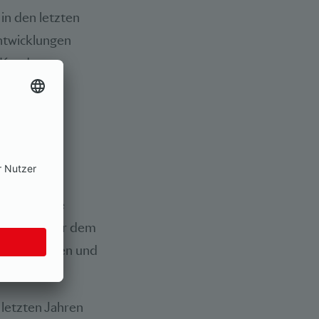
 in den letzten
ntwicklungen
 Kunden.
bedürfnisse
besondere vor dem
bestehenden und
 letzten Jahren