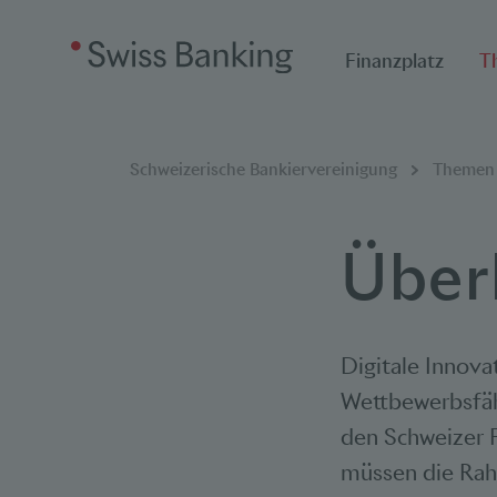
Finanzplatz
T
Breadcrumbnavigat
Sie befinden sich hier:
Schweizerische Bankiervereinigung
Themen
Über
Digitale Innova
Wettbewerbsfähi
den Schweizer F
müssen die Rah