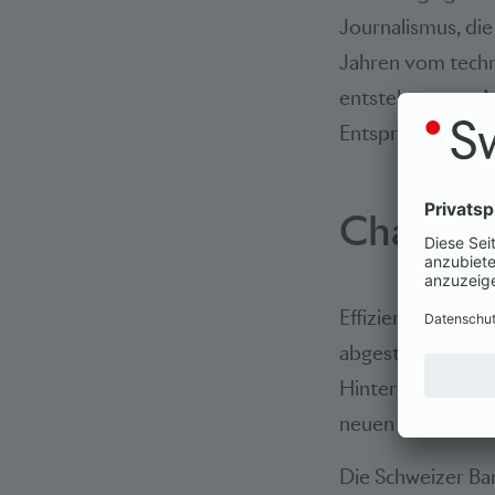
Journalismus, die
Jahren vom techn
entstehen neue M
Entsprechend änd
Chancen
Effizienzsteiger
abgestimmt sind,
Hintergrund sin
neuen Anbietern 
Die Schweizer Ban