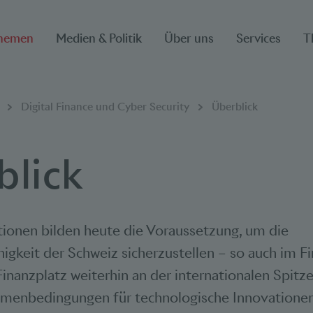
hemen
Medien & Politik
Über uns
Services
T
ion
Digital Finance und Cyber Security
Überblick
blick
tionen bilden heute die Voraussetzung, um die
gkeit der Schweiz sicherzustellen – so auch im F
inanzplatz weiterhin an der internationalen Spitze
menbedingungen für technologische Innovationen