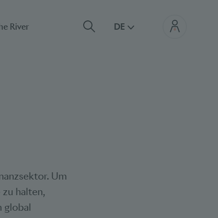
he River
DE
inanzsektor. Um
 zu halten,
 global