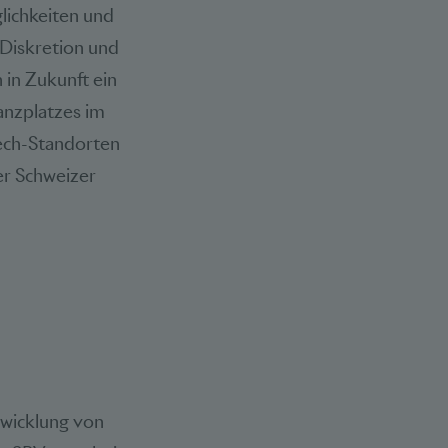
glichkeiten und
Diskretion und
 in Zukunft ein
nanzplatzes im
ntech-Standorten
er Schweizer
twicklung von