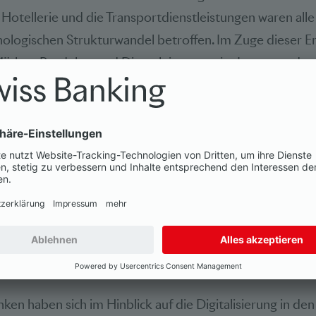
 Hotellerie und die Transportdienstleistungen waren alle
ologischen Strukturwandel betroffen. Im Zuge dieser E
ärkte, Produkte und Dienstleistungen im Interesse der
ern sich die Spielregeln für bestehende Marktakteure.
 packen
ung und innovative Produktangebote, die auf die Kunden
 stellen eine Chance für die Schweizer Banken dar. Ins
kender Margen und dem zunehmenden Wettbewerb mit 
von Finanzdienstleistungen.
ken haben sich im Hinblick auf die Digitalisierung in den