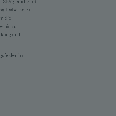
r SBVg erarbeitet
ng. Dabei setzt
um die
erhin zu
ärkung und
gsfelder im