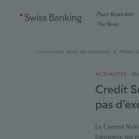
Place financière
The River
Breadcrumb
Vous êtes ici:
L'Association suisse des banquiers
Médias &
ACTUALITÉS
25
Credit S
pas d’exc
Le Conseil fédé
banques», qui p