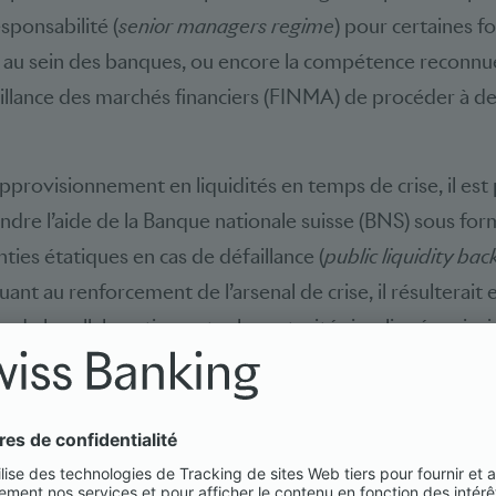
sponsabilité (
senior managers regime
) pour certaines f
 au sein des banques, ou encore la compétence reconnue
illance des marchés financiers (FINMA) de procéder à de
approvisionnement en liquidités en temps de crise, il est
re l’aide de la Banque nationale suisse (BNS) sous form
anties étatiques en cas de défaillance (
public liquidity ba
uant au renforcement de l’arsenal de crise, il résulterait e
n de la collaboration entre les autorités impliquées ains
ptions en cas de liquidation.
éviter les excès et préserver la compétitivité internat
 nous avons procédé à une analyse et une évaluation déta