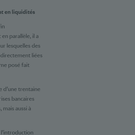
t en liquidités
fin
n parallèle, il a
sur lesquelles des
 directement liées
ème posé fait
e d’une trentaine
rises bancaires
 mais aussi à
l’introduction