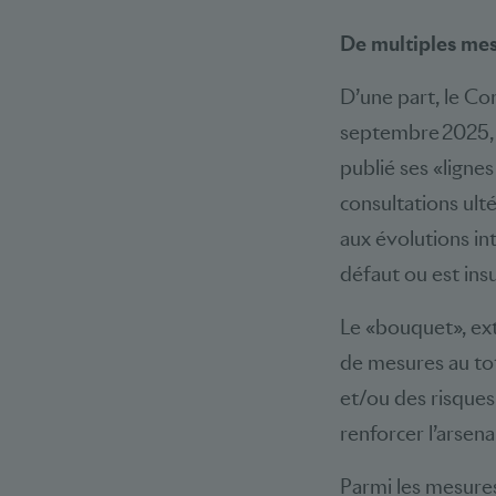
De multiples mesu
D’une part, le Con
septembre 2025, t
publié ses «lignes
consultations ult
aux évolutions in
défaut ou est ins
Le «bouquet», ex
de mesures au tot
et/ou des risques
renforcer l’arsena
Parmi les mesures