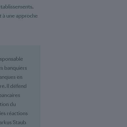
établissements.
nt à une approche
esponsable
es banquiers
 banques en
e. Il défend
 bancaires
ction du
les réactions
Markus Staub