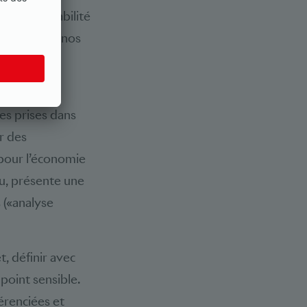
iorer la stabilité
ationale de nos
nécessitent
es prises dans
r des
 pour l’économie
nu, présente une
 («analyse
t, définir avec
point sensible.
érenciées et