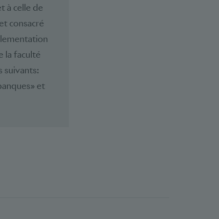
t à celle de
 et consacré
glementation
 la faculté
 suivants:
 banques» et