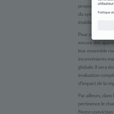
propositions du Co
du système de man
établissements me
Pour résumer, nou
encore des ajust
leur ensemble ris
inconvénients maj
globale. Il sera 
évaluation compl
d’impact de la ré
Par ailleurs, dans
pertinence le cha
Notre conviction 