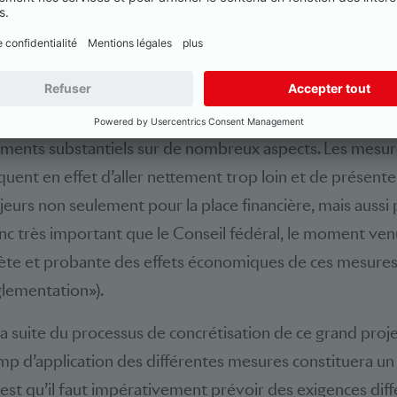
nseil fédéral. S’il est certes important à nos yeux d’amél
ière ciblée, nous tenons aussi à la compétitivité intern
mbres ainsi qu’à un bilan coût/utilité convaincant.
s considérons que les propositions du Conseil fédéral 
ements substantiels sur de nombreux aspects. Les mesur
quent en effet d’aller nettement trop loin et de présente
eurs non seulement pour la place financière, mais aussi
donc très important que le Conseil fédéral, le moment ve
ète et probante des effets économiques de ces mesures
glementation»).
 la suite du processus de concrétisation de ce grand proje
mp d’application des différentes mesures constituera un 
est qu’il faut impérativement prévoir des exigences diff