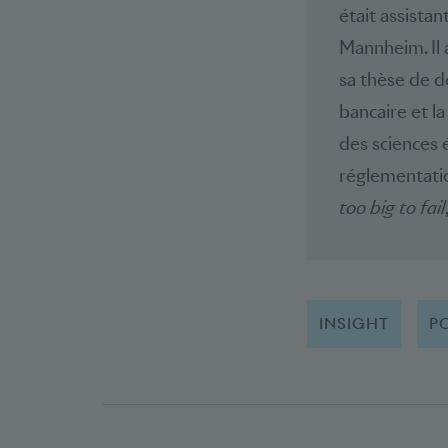
était assistan
Mannheim. Il 
sa thèse de d
bancaire et l
des sciences 
réglementatio
too big to fail
INSIGHT
P