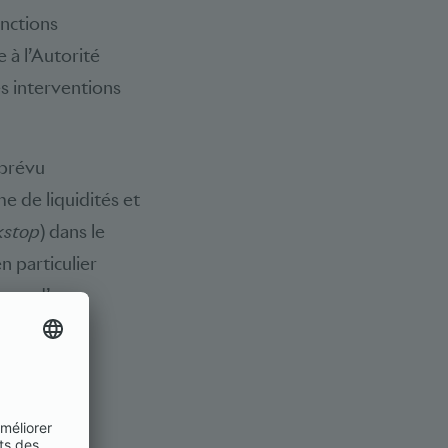
onctions
 à l’Autorité
s interventions
 prévu
e de liquidités et
ckstop
) dans le
n particulier
i que d’une
ionale
illées des