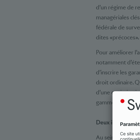
d’un régime de re
managériales clés
fédérale de surve
dites «précoces».
Pour améliorer l’
notamment d’étend
d’inscrire les gar
droit ordinaire. Q
d’une optimisatio
gamme élargie d’o
Deux impératifs: 
Au sein de l’ASB,