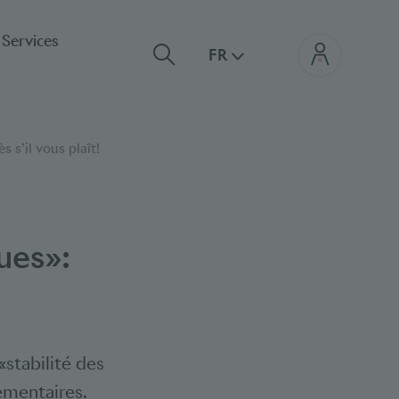
Services
FR
s s’il vous plaît!
ues»:
«stabilité des
ementaires.