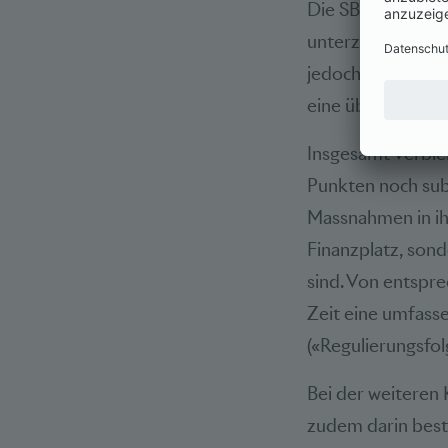
Die SBVg hat die 
unterzogen. Dabei
jedoch auch auf d
eine überzeugen
Insgesamt verblei
Punkten noch subs
Massnahmen in ih
Finanzplatz, son
sind. Von entspr
Zeit eine umfass
(«Regulierungsfo
Bei der weiteren
zudem darin best