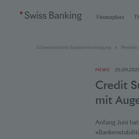
Finanzplatz
T
Breadcrumbnavigat
Sie befinden sich hier:
Schweizerische Bankiervereinigung
Medien &
NEWS
25.09.202
Credit S
mit Aug
Anfang Juni ha
«Bankenstabilit