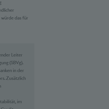
g
edlicher
 würde das für
ender Leiter
gung (SBVg).
anken in der
s. Zusätzlich
n
abilität, im