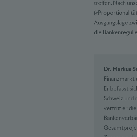
treffen. Nach uns
(«Proportionalitä
Ausgangslage zwi
die Bankenregulie
Dr. Markus S
Finanzmarkt u
Er befasst si
Schweiz und 
vertritt er d
Bankenverbän
Gesamtprojekt