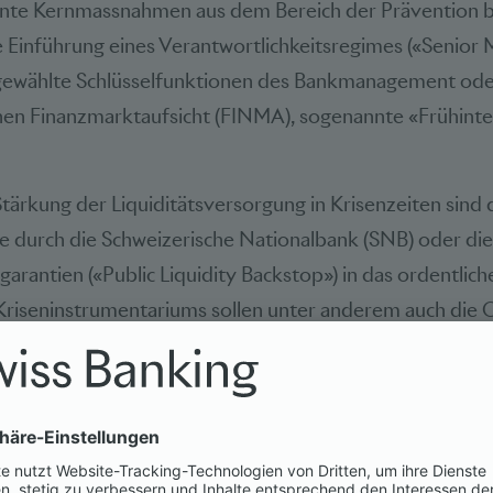
nte Kernmassnahmen aus dem Bereich der Prävention b
e Einführung eines Verantwortlichkeitsregimes («Senior
sgewählte Schlüsselfunktionen des Bankmanagement od
hen Finanzmarktaufsicht (FINMA), sogenannte «Frühint
 Stärkung der Liquiditätsversorgung in Krisenzeiten sind
lfe durch die Schweizerische Nationalbank (SNB) oder d
lgarantien («Public Liquidity Backstop») in das ordentlich
Kriseninstrumentariums sollen unter anderem auch die 
wischen den involvierten Behörden und die Verbreiter
r den Abwicklungsfall dienen.
nternationale Wettbewerbsfähigkeit gefordert