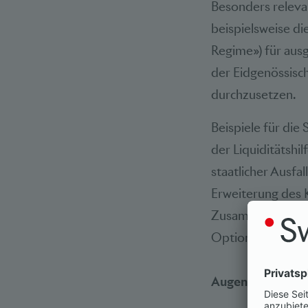
Besonders releva
beispielsweise di
Regime») für au
der Eidgenössisc
durchzusetzen.
Beispiele für die
der Liquiditätshi
staatlicher Ausfal
Erweiterung des 
Zusammenarbeit z
Optionspalette fü
Augenmass und i