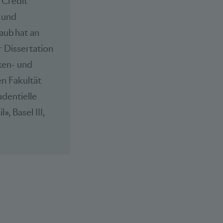
 Credit
e und
aub hat an
r Dissertation
ken- und
en Fakultät
udentielle
, Basel III,