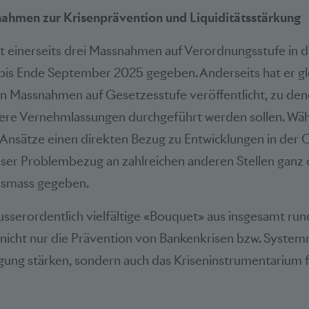
nahmen zur Krisenprävention und Liquiditätsstärkung
 einerseits drei Massnahmen auf Verordnungsstufe in die
is Ende September 2025 gegeben. Anderseits hat er gle
n Massnahmen auf Gesetzesstufe veröffentlicht, zu den
ere Vernehmlassungen durchgeführt werden sollen. Währ
Ansätze einen direkten Bezug zu Entwicklungen in der C
ieser Problembezug an zahlreichen anderen Stellen ganz o
usmass gegeben.
usserordentlich vielfältige «Bouquet» aus insgesamt ru
nicht nur die Prävention von Bankenkrisen bzw. Systemr
gung stärken, sondern auch das Kriseninstrumentarium f