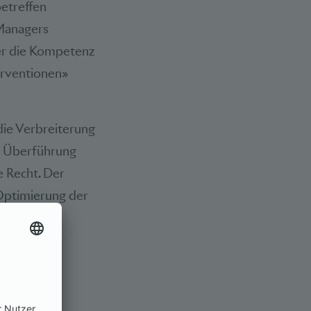
etreffen
 Managers
er die Kompetenz
erventionen»
 die Verbreiterung
ie Überführung
e Recht. Der
Optimierung der
ung der