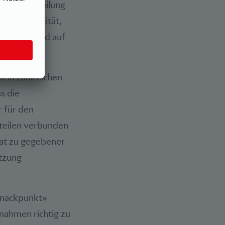
 und Beurteilung
stemstabilität,
nstitute und auf
t in zahlreichen
s die
r für den
hteilen verbunden
rat zu gegebener
tzung
«Knackpunkt»
ahmen richtig zu