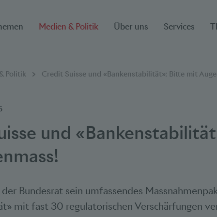
hemen
Medien & Politik
Über uns
Services
T
ion
 Politik
Credit Suisse und «Bankenstabilität»: Bitte mit Aug
5
uisse und «Bankenstabilität»
enmass!
t der Bundesrat sein umfassendes Massnahmenpa
ät» mit fast 30 regulatorischen Verschärfungen ver