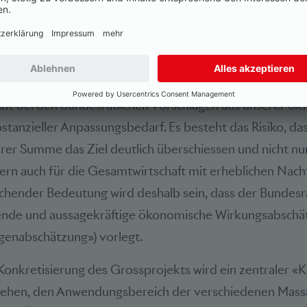
Vorschläge des Bundesrates einer ausführlichen Analyse
 legen wir Wert auf zielführende Verbesserungen der Sy
ie internationale Wettbewerbsfähigkeit unserer Mitgliedi
de Nutzen/Kosten-Bilanz.
bt bei den bundesrätlichen Vorschlägen aus unserer Sich
tanzieller Anpassungsbedarf. Es besteht das Risiko, das
rer Summe das Ziel deutlich überschiessen und nicht nu
dern auch für die Gesamtwirtschaft mit erheblichen Nac
echender Bedeutung wird deshalb sein, dass der Bundes
ende und aussagekräftige ökonomische Wirkungsabschä
lgenabschätzung») vorlegt.
 Konkretisierung des Grossprojekts wird ein zentraler 
ehen, den Anwendungsbereich der verschiedenen Massn