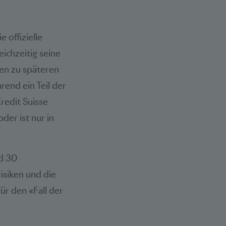
 offizielle
ichzeitig seine
en zu späteren
end ein Teil der
redit Suisse
der ist nur in
nd 30
isiken und die
ür den «Fall der