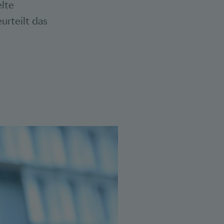
elte
rteilt das