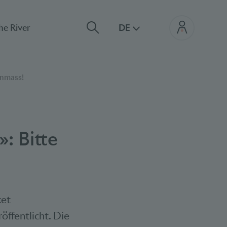
he River
DE
enmass!
: Bitte
ket
öffentlicht. Die