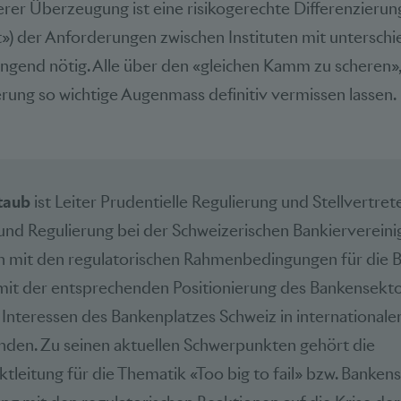
erer Überzeugung ist eine risikogerechte Differenzierun
t») der Anforderungen zwischen Instituten mit unterschi
ngend nötig. Alle über den «gleichen Kamm zu scheren»,
rung so wichtige Augenmass definitiv vermissen lassen.
taub
ist Leiter Prudentielle Regulierung und Stellvertret
nd Regulierung bei der Schweizerischen Bankiervereini
ch mit den regulatorischen Rahmenbedingungen für die B
mit der entsprechenden Positionierung des Bankensektor
ie Interessen des Bankenplatzes Schweiz in internationale
den. Zu seinen aktuellen Schwerpunkten gehört die
leitung für die Thematik «Too big to fail» bzw. Bankenst