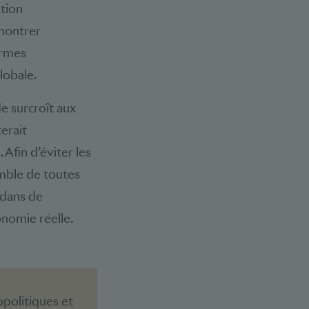
ation
 montrer
ermes
lobale.
e surcroît aux
erait
 Afin d’éviter les
emble de toutes
 dans de
onomie réelle.
politiques et