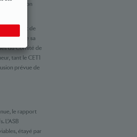
cière dans son
éral prévoit de
t au-delà de sa
rmes du Comité de
ueur, tant le CET1
clusion prévue de
enue, le rapport
s. L’ASB
iables, étayé par