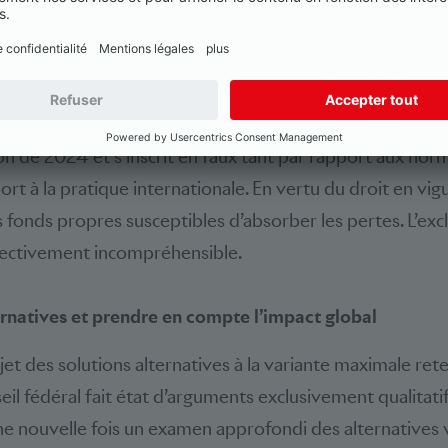
ues à vocation internationale, affaiblirait la place finan
ait sur l’économie réelle de la Suisse.
e des filiales étrangères en fonds propres, le Conseil féd
s fonds propres de base durs (CET1). Il va ainsi nettemen
n de 2024 et s’inscrit en faux tant par rapport aux no
rt à la pratique internationale. En vertu du droit en vig
s fonds propres susceptibles d’absorber les pertes. L’ex
bjectivement incompréhensible.
ernatives et prendre en compte l’impact global
rejet des solutions alternatives à la variante maximale ret
eil fédéral fait état d’arguments exclusivement qualitatif
 nouvelle fois un examen approfondi des alternatives v