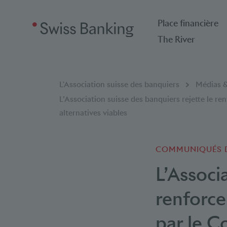
Place financière
The River
Breadcrumb
Vous êtes ici:
L'Association suisse des banquiers
Médias &
L’Association suisse des banquiers rejette le 
alternatives viables
COMMUNIQUÉS D
L’Associ
renforc
par le C