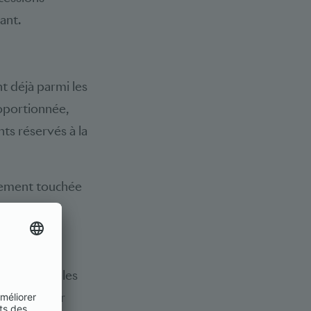
sant.
t déjà parmi les
roportionnée,
ts réservés à la
ctement touchée
qu’il est
aînerait une
 services
internationales
de concerner