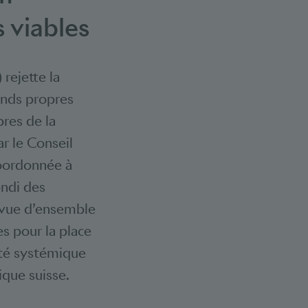
 viables
 rejette la
fonds propres
res de la
 le Conseil
coordonnée à
ondi des
e vue d’ensemble
es pour la place
lité systémique
ique suisse.