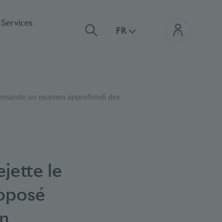
Services
FR
t demande un examen approfondi des
jette le
roposé
un