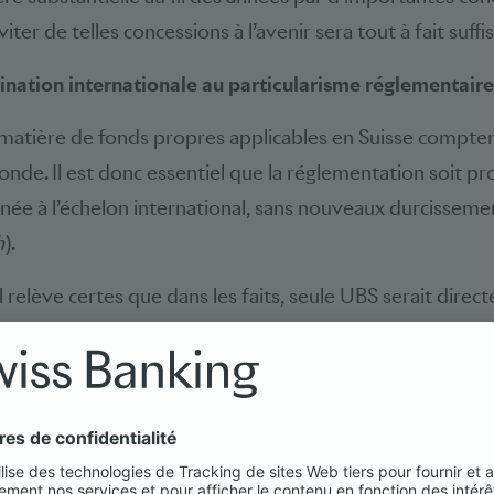
iter de telles concessions à l’avenir sera tout à fait suffi
dination internationale au particularisme réglementaire
matière de fonds propres applicables en Suisse compten
monde. Il est donc essentiel que la réglementation soit p
née à l’échelon international, sans nouveaux durcissemen
h
).
l relève certes que dans les faits, seule UBS serait dire
nt massif des exigences en matière de fonds propres tel 
sure aurait pourtant de vastes répercussions: elle entr
coûts ainsi que d’éventuelles restrictions au niveau des
ionaux et nationaux, tout en renchérissant les activités 
en Suisse. Cela créerait un handicap structurel qui, loin 