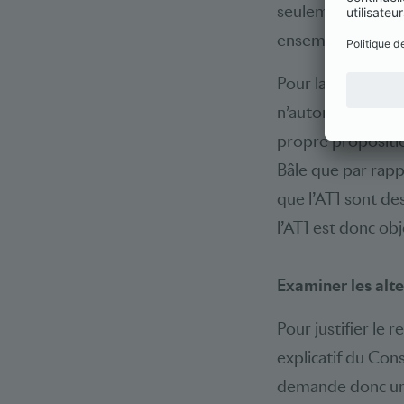
seulement les banq
ensemble et pèser
Pour la couvertur
n’autoriser que le
propre propositio
Bâle que par rappo
que l’AT1 sont de
l’AT1 est donc o
Examiner les alt
Pour justifier le 
explicatif du Cons
demande donc une