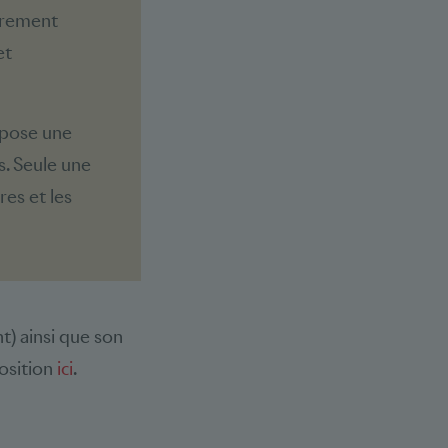
ièrement
et
ppose une
s. Seule une
res et les
) ainsi que son
position
ici
.