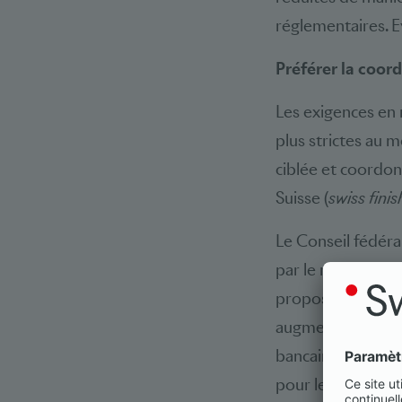
réglementaires. Ev
Préférer la coor
Les exigences en 
plus strictes au 
ciblée et coordon
Suisse (
swiss finis
Le Conseil fédéra
par le renforceme
proposé. Cette me
augmentation des 
bancaires internat
pour les banques 