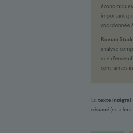
économiques, 
important que
coordonnée à 
Roman Studer
analyse compl
vue d’ensembl
contraintes in
Le
texte intégral
résumé
(en allema