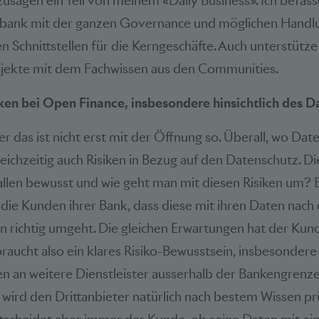
usagen ein Teil von meinem «Daily Business». Ich befass
bank mit der ganzen Governance und möglichen Handl
n Schnittstellen für die Kerngeschäfte. Auch unterstütze
ojekte mit dem Fachwissen aus den Communities.
iken bei Open Finance, insbesondere hinsichtlich des 
er das ist nicht erst mit der Öffnung so. Überall, wo Date
leichzeitig auch Risiken in Bezug auf den Datenschutz. Di
 allen bewusst und wie geht man mit diesen Risiken um? E
die Kunden ihrer Bank, dass diese mit ihren Daten nach
n richtig umgeht. Die gleichen Erwartungen hat der Kun
 braucht also ein klares Risiko-Bewusstsein, insbesonder
en an weitere Dienstleister ausserhalb der Bankengren
wird den Drittanbieter natürlich nach bestem Wissen pr