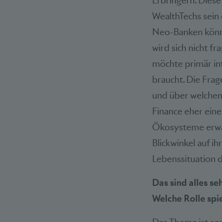
Erbringern. Dies
WealthTechs sein 
Neo-Banken könnt
wird sich nicht f
möchte primär int
braucht. Die Frag
und über welchen
Finance eher eine
Ökosysteme erwar
Blickwinkel auf i
Lebenssituation 
Das sind alles s
Welche Rolle spi