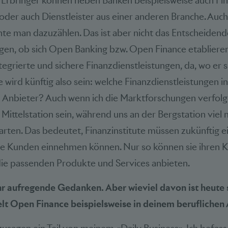
e Erbringer können neben Banken beispielsweise auch Fi
oder auch Dienstleister aus einer anderen Branche. Auc
e man dazuzählen. Das ist aber nicht das Entscheiden
ragen, ob sich Open Banking bzw. Open Finance etabliere
egrierte und sichere Finanzdienstleistungen, da, wo er 
e wird künftig also sein: welche Finanzdienstleistungen 
 Anbieter? Auch wenn ich die Marktforschungen verfol
 Mittelstation sein, während uns an der Bergstation viel
ten. Das bedeutet, Finanzinstitute müssen zukünftig 
hre Kunden einnehmen können. Nur so können sie ihren K
die passenden Produkte und Services anbieten.
ehr aufregende Gedanken. Aber wieviel davon ist heute 
elt Open Finance beispielsweise in deinem beruflichen 