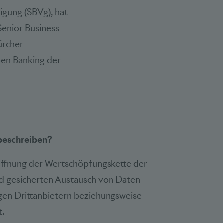
nigung (SBVg), hat
Senior Business
ürcher
pen Banking der
 beschreiben?
Öffnung der Wertschöpfungskette der
nd gesicherten Austausch von Daten
gen Drittanbietern beziehungsweise
t.