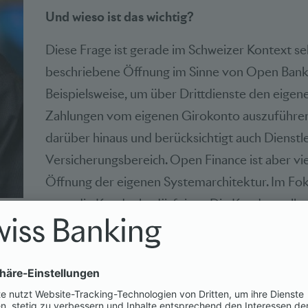
Und wieso ist das wichtig?
Diese Frage ist gerade im Schweizer Kontext seh
beschriebene Öffnung im Sinne von Open Banki
Beispielsweise, um über Drittdienste den eige
Zahlungen vom eigenen Girokonto auszuführen
darüber hinaus und berücksichtigt auch Dienst
Versicherungsbereich. Open Finance ist aber vie
Öffnung der eigenen Systemarchitektur. Im Fo
stets die Kundenbedürfnisse. Die Kunden solle
beispielsweise Mehrwertdienste von Drittanbie
des Finanzinstituts integriert werden. Der Sch
Finance ist daher vor allem ein strategischer Sch
Managements erfordert. Die Öffnung braucht au