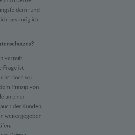
e mich bei der
ungsfeldern rund
 ich bestmöglich
Datenschutzes?
n verteilt
e Frage ist
s ist doch so:
 dem Prinzip von
de an einen
e auch der Kunden,
zen weitergegeben
üfen.