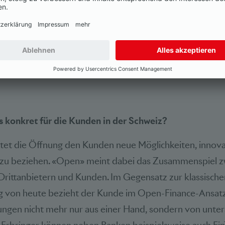
dass alle miteinander einheitlich und sicher k
hier ist API, also Application Programming Inter
kommt damit auch zunehmend in der Finanzwe
 konkret für die Kunden in der Schweiz?
etet die Öffnung den Kunden neue Möglichkeiten, innova
 zu beziehen. «Open» meint dabei das Zusammenspiel z
 Drittanbietern und Kunden. Im Gegensatz zur klassische
 von heute bezieht der Kunde im Open-Finance-Ansat
ungen nicht mehr nur aus einer Hand, sondern von unter