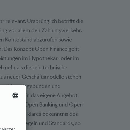
r relevant. Ursprünglich betrifft die
ng vor allem den Zahlungsverkehr.
nen Kontostand abzurufen sowie
. Das Konzept Open Finance geht
leistungen im Hypothekar- oder im
l mehr als die rein technische
kus neuer Geschäftsmodelle stehen
n stärker eingebunden und
tern direkt in das eigene Angebot
ritt Richtung Open Banking und Open
ritt, was ein klares Bekenntnis des
ch klare Regeln und Standards, so