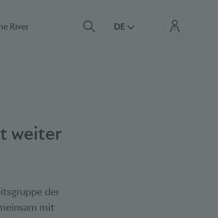
he River
DE
et
weiter
eitsgruppe der
emeinsam mit