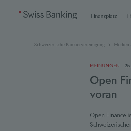
Finanzplatz
T
Breadcrumbnavigat
Sie befinden sich hier:
Schweizerische Bankiervereinigung
Medien &
MEINUNGEN
25
Open Fi
voran
Open Finance is
Schweizerischen