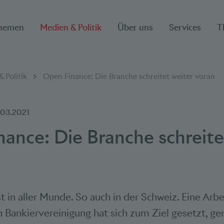
hemen
Medien & Politik
Über uns
Services
T
ion
 Politik
Open Finance: Die Branche schreitet weiter voran
.03.2021
nance:
Die Branche schreit
t in aller Munde. So auch in der Schweiz. Eine Arb
 Bankiervereinigung hat sich zum Ziel gesetzt, g