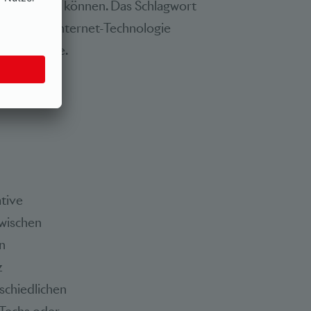
ommunizieren können. Das Schlagwort
faces. Die Internet-Technologie
lt zum Zuge.
tive
wischen
n
z
schiedlichen