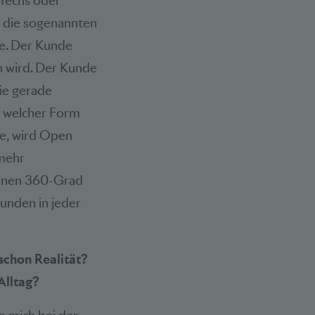
nTechs oder
h die sogenannten
de. Der Kunde
n wird. Der Kunde
sie gerade
in welcher Form
ge, wird Open
 mehr
einen 360-Grad
unden in jeder
schon Realität?
Alltag?