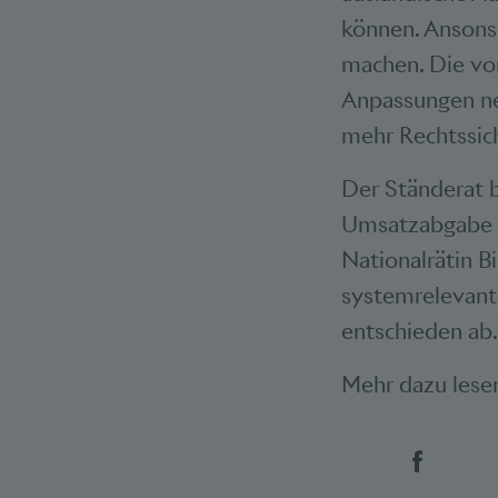
können. Ansonst
machen. Die vo
Anpassungen ne
mehr Rechtssic
Der Ständerat b
Umsatzabgabe m
Nationalrätin B
systemrelevant
entschieden ab
Mehr dazu lesen
Social 