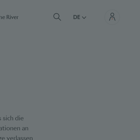
he River
DE
 sich die
ationen an
ge verlassen