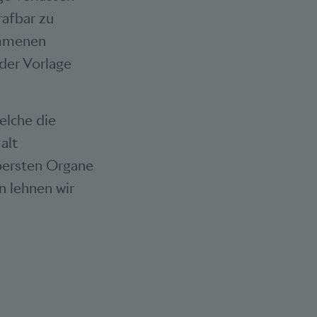
rafbar zu
ommenen
der Vorlage
elche die
alt
obersten Organe
n lehnen wir