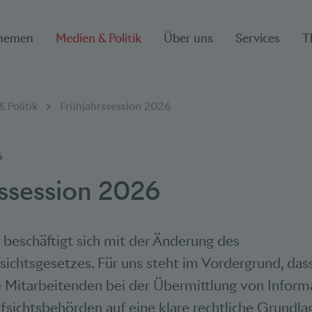
hemen
Medien & Politik
Über uns
Services
T
ion
 Politik
Frühjahrssession 2026
6
rssession 2026
 beschäftigt sich mit der Änderung des
ichtsgesetzes. Für uns steht im Vordergrund, dass
e Mitarbeitenden bei der Übermittlung von Inform
fsichtsbehörden auf eine klare rechtliche Grundla