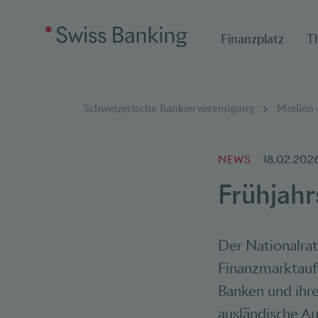
Finanzplatz
T
Breadcrumbnavigat
Sie befinden sich hier:
Schweizerische Bankiervereinigung
Medien &
NEWS
18.02.202
Frühjah
Der Nationalrat
Finanzmarktaufs
Banken und ihr
ausländische Au