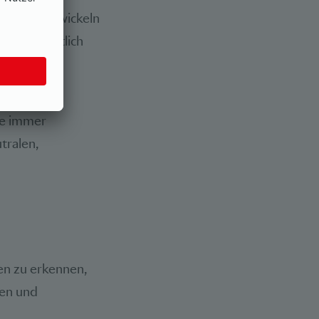
ysteme entwickeln
enen öffentlich
klärung der
.»
he immer
tralen,
ten zu erkennen,
ren und