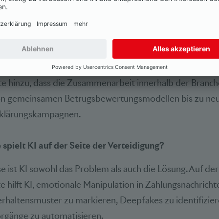
unkt liegt darauf, das Niveau hochzuhalten: «Unsere S
r; wir geben allerdings keine Details zu den operativen Eb
ankommt, ist, dass wir stark in Aufdeckungsmodelle, Auf
renge Rückruf- und Verifizierungsverfahren investieren
gte hinzu, dass die Zusammenarbeit innerhalb der Branc
von gemeinsamen Betrugsbewertungsmodellen bis zu neu
fklärungskampagnen.
spielt KI auf der Seite der Verteidigung?
e ist KI sowohl das Problem als auch die Lösung. Auf der
e hilft KI, emotionale Manipulation in Zahlungsnachrich
rhaltensmuster zu markieren, Deepfakes zu identifizie
rgänge zu automatisieren.