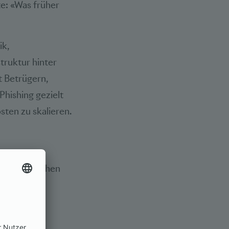
te: «Was früher
ik,
truktur hinter
t Betrügern,
hishing gezielt
ten zu skalieren.
terschiedlichen
iade aus
ke