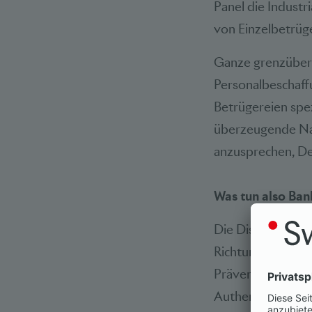
Panel die Industr
von Einzelbetrüge
Ganze grenzübersc
Personalbeschaff
Betrügereien spez
überzeugende Nach
anzusprechen, De
Was tun also Ban
Die Diskussion m
Richtungen angehe
Prävention, Aufde
Authentifizierun