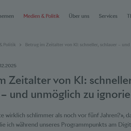
hemen
Medien & Politik
Über uns
Services
T
ion
 Politik
Betrug im Zeitalter von KI: schneller, schlauer – un
.12.2025
m Zeitalter von KI: schneller
 – und unmöglich zu ignori
te wirklich schlimmer als noch vor fünf Jahren?», d
 die ich während unseres Programmpunkts am Digit