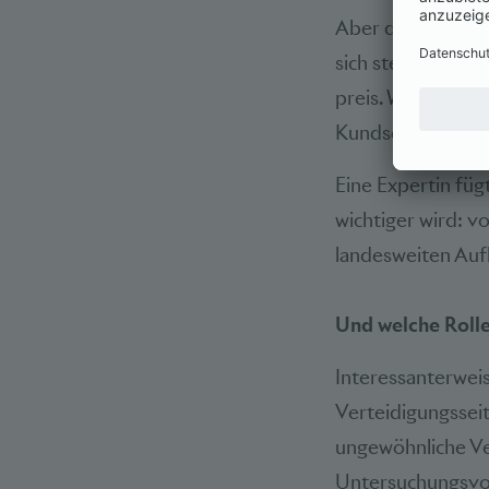
Aber der Schwerp
sich stetig weite
preis. Worauf es 
Kundschaft und st
Eine Expertin fü
wichtiger wird: 
landesweiten Au
Und welche Rolle 
Interessanterweis
Verteidigungsseit
ungewöhnliche Ve
Untersuchungsvo