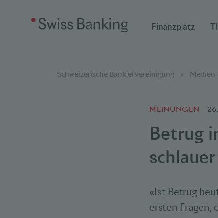
Finanzplatz
T
Breadcrumbnavigat
Sie befinden sich hier:
Schweizerische Bankiervereinigung
Medien &
MEINUNGEN
26
Betrug i
schlauer
«Ist Betrug heu
ersten Fragen,