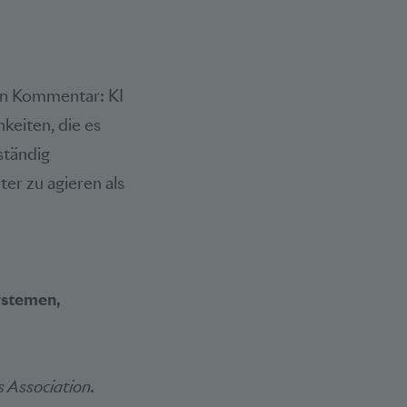
en Kommentar: KI
keiten, die es
ständig
er zu agieren als
ystemen,
s Association.