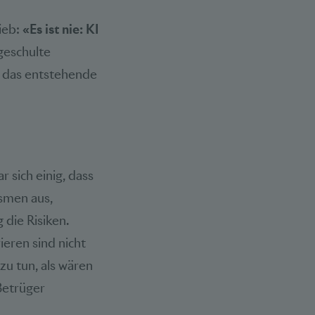
lieb:
«Es ist nie: KI
geschulte
m das entstehende
 sich einig, dass
smen aus,
die Risiken.
ieren sind nicht
u tun, als wären
Betrüger