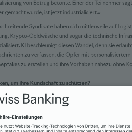
ialisierung von Betrug betonte. Einer der Teilnehmer sag
r gemacht wurde, ist jetzt industrialisiert.»
hreitende Syndikate haben sich mittlerweile auf Logist
ung, Krypto-Geldwäsche und sogar die technische Infras
ialisiert. KI beschleunigt diesen Wandel, denn sie erlaub
richten zu verfassen, die Opfer mit personalisiertem P
epfakes zu erstellen und ihre Vorhaben nahezu ohne Kos
ken, um ihre Kundschaft zu schützen?
achte deutlich, dass Banken die Herausforderung aus un
n. Ein Vertreter beschrieb die Herangehensweise als Tr
ckung und Reaktion. Gestützt wird dies durch eine star
g sowie eine klare Kommunikation mit der Kundschaft.