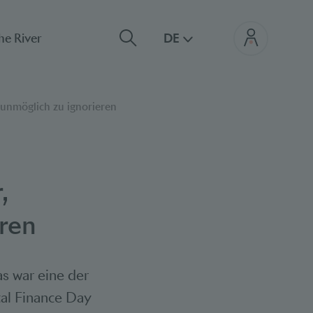
he River
DE
d unmöglich zu ignorieren
,
eren
as war eine der
al Finance Day